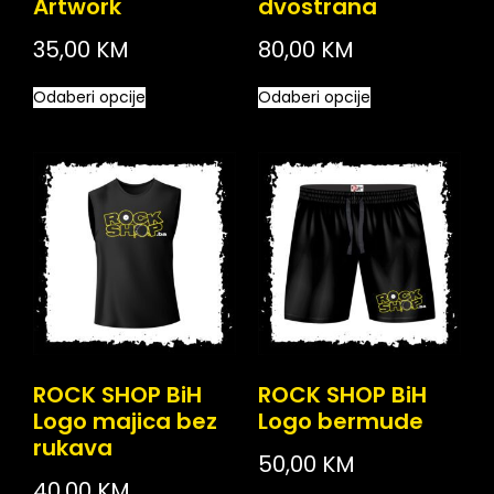
Artwork
dvostrana
35,00
KM
80,00
KM
Odaberi opcije
Odaberi opcije
ROCK SHOP BiH
ROCK SHOP BiH
Logo majica bez
Logo bermude
rukava
50,00
KM
40,00
KM