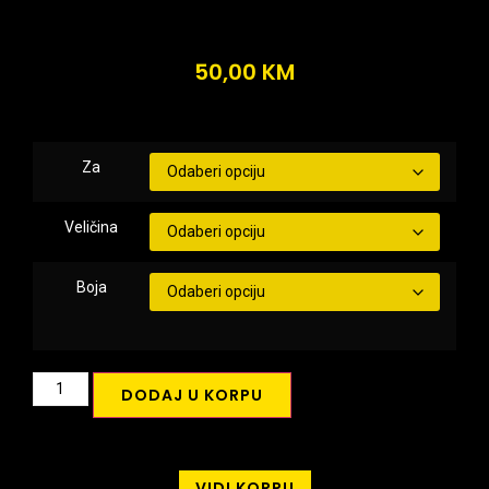
50,00
KM
Za
Veličina
Boja
DODAJ U KORPU
VIDI KORPU