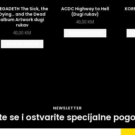
EGADETH The Sick, the
ACDC Highway to Hell
KORN
Dying… and the Dead
(Dugi rukav)
album Artwork dugi
40,00
KM
rukav
40,00
KM
ODABERI OPCIJE
O
ODABERI OPCIJE
NEWSLETTER
ite se i ostvarite specijalne pog