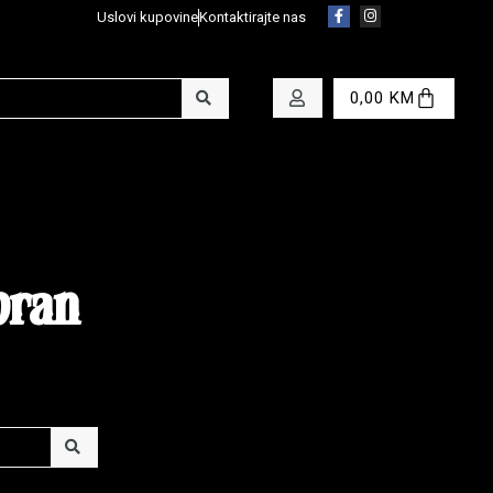
Uslovi kupovine
Kontaktirajte nas
0,00
KM
bran