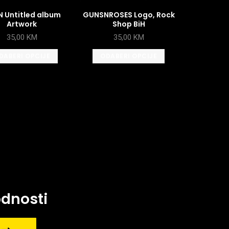
 Untitled album
GUNSNROSES Logo, Rock
Artwork
Shop BiH
35,00
KM
35,00
KM
DABERI OPCIJE
ODABERI OPCIJE
odnosti