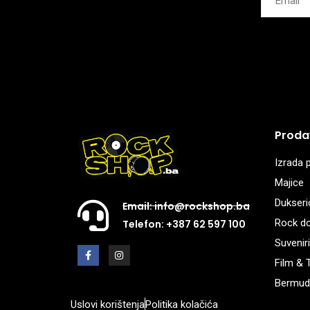
Proda
Izrada p
Majice
Dukseri
Email: info@rockshop.ba
Rock d
Telefon: +387 62 597 100
Suveniri
Film & 
Bermud
Uslovi korištenja
Politika kolačića