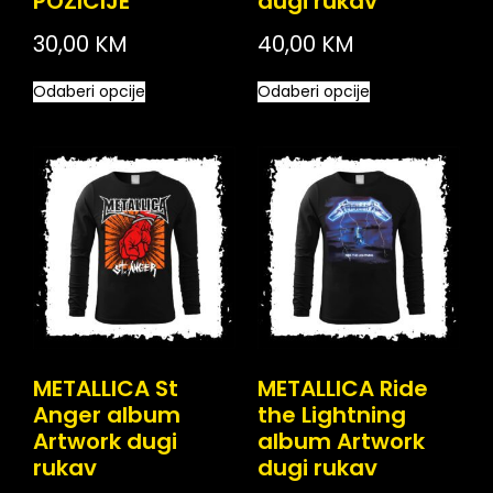
POZICIJE
dugi rukav
30,00
KM
40,00
KM
Odaberi opcije
Odaberi opcije
METALLICA St
METALLICA Ride
Anger album
the Lightning
Artwork dugi
album Artwork
rukav
dugi rukav