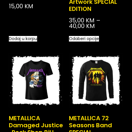
Artwork SPECIAL
15,00
KM
EDITION
35,00
KM
–
40,00
KM
Dodaj u korpu
Odaberi opcije
METALLICA
METALLICA 72
Damaged Justice
Seasons Band