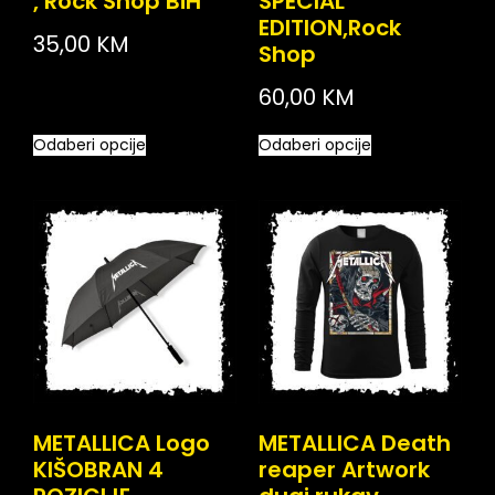
, Rock Shop BiH
SPECIAL
EDITION,Rock
35,00
KM
Shop
60,00
KM
Odaberi opcije
Odaberi opcije
METALLICA Logo
METALLICA Death
KIŠOBRAN 4
reaper Artwork