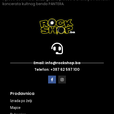
koncerata kultnog benda PANTERA.
Email: info@rockshop.ba
Telefon: +387 62 597 100
Prodavnica
Izrada po želji
Majice