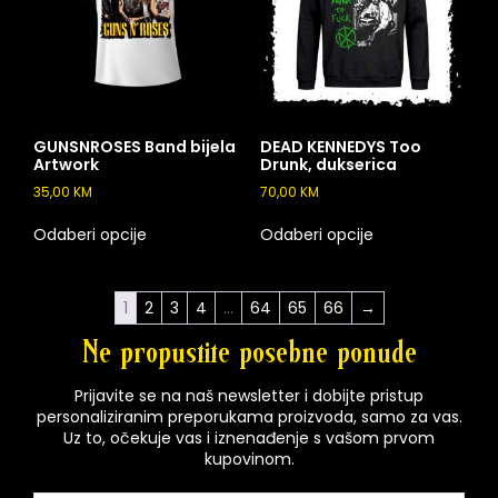
GUNSNROSES Band bijela
DEAD KENNEDYS Too
Artwork
Drunk, dukserica
35,00
KM
70,00
KM
Odaberi opcije
Odaberi opcije
1
2
3
4
…
64
65
66
→
Ne propustite posebne ponude
Prijavite se na naš newsletter i dobijte pristup
personaliziranim preporukama proizvoda, samo za vas.
Uz to, očekuje vas i iznenađenje s vašom prvom
kupovinom.