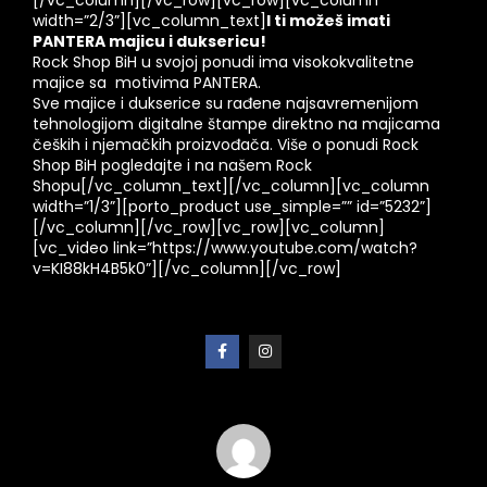
width=”2/3”][vc_column_text]
I ti možeš imati
PANTERA majicu i duksericu!
Rock Shop BiH u svojoj ponudi ima visokokvalitetne
majice sa motivima
PANTERA
.
Sve majice i dukserice su rađene najsavremenijom
tehnologijom digitalne štampe direktno na majicama
čeških i njemačkih proizvođača. Više o ponudi Rock
Shop BiH pogledajte i na našem
Rock
Shopu
[/vc_column_text][/vc_column][vc_column
width=”1/3”][porto_product use_simple=”” id=”5232”]
[/vc_column][/vc_row][vc_row][vc_column]
[vc_video link=”https://www.youtube.com/watch?
v=KI88kH4B5k0”][/vc_column][/vc_row]