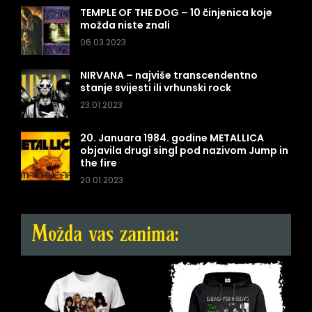
TEMPLE OF THE DOG – 10 činjenica koje
možda niste znali
06.03.2023
NIRVANA – najviše transcendentno
stanje svijesti ili vrhunski rock
23.01.2023
20. Januara 1984. godine METALLICA
objavila drugi singl pod nazivom Jump in
the fire
20.01.2023
Možda vas zanima: