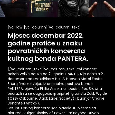
[vc_row][vc_column][vc_column_text]
Mjesec decembar 2022.
godine protiče u znaku
povratničkih koncerata
kultnog benda PANTERA.
[/vc_column_text][vc_column_text]Prvi koncert
nakon velike pauze od 21. godinu PANTERA je održala 2.
decembra na meksičkom Hell & Heaven Metal Festu.
Energičnom dvojcu iz originalne postave benda
PANTERA, pjevaču Philip Anselmu i basisiti Rex Brownu
pridružili su se dugogodišnji prijatelji gitarista Zakk Wylde
(Ozzy Osbourne, Black Label Society) i bubnjar Charlie
Benante (Antrax).
Set listu prvog koncerta sačinjavale su pjesme sa
albuma: Vulgar Display of Power, Far Beyond Driven,