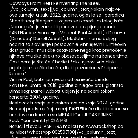
Cowboys From Hell i Reinventing the Steel.
[/vc_column_text][vc_column_text]Nakon najave
ove turneje, u Julu 2022. godine, oglasila se i porodica
Abbott saopštenjem u kojem se između ostalog kaže:
„Nemoguće je zamisliti ponovno okupljanje benda
PANTERA
bez Vinnie-ja (Vincent Paul Abbott) i Dime-a
(Dimebag’ Darrell Abbott). Međutim, nema boljeg
načina za slavljenje i poštovanje Vinniejevih i Dimeovih
dostignuća i muzičke ostavštine nego kroz prenošenje
njihove muzike direktno obožavateljima na koncertima.
Čast nam je što će Charlie i Zakk, njihovi vrlo bliski
prijatelji i muzička braća, dijelit pozornicu s Philipom i
Rexom.“
Vinnie Paul, bubnjar i jedan od osnivača benda
PANTERA
, umro je 2018. godine a njegov brat, gitarista
Dimebag’ Darrell Abbott ubijen je na sceni tokom
koncerta 2004. godine.
Nastavak turneje je planiran sve do kraja 2024. godine.
Na ovoj predstojećoj turneji PANTERA će dijeliti scenu sa
bendovima kao što su METALLICA i JUDAS PRIJEST.
Rock Your Identity! 😎🎸🤘🥁
Naruči i ti svoju PANTERA majicu na www.rockshop.ba
✍️ Viber/WhatsApp 062597100[/vc_column_text]
[/vc_column][/vc_row][vc_row][vc_column