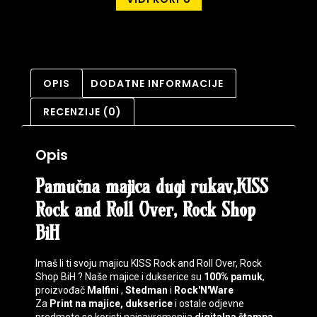
OPIS
DODATNE INFORMACIJE
RECENZIJE (0)
Opis
Pamučna majica dugi rukav,KISS
Rock and Roll Over, Rock Shop
BiH
Imaš li ti svoju majicu KISS Rock and Roll Over, Rock
Shop BiH ? Naše majice i dukserice su
100% pamuk
,
proizvođač
Malfini
,
Stedman
i
Rock'N'Ware
Za
Print na majice, dukserice
i ostale odjevne