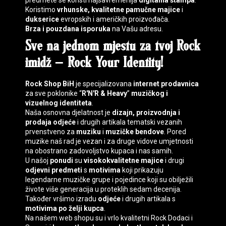
predmete se koristi najsavremenija
digitalna štampa
.
Koristimo
vrhunske, kvalitetne pamučne majice
i
dukserice
evropskih i američkih proizvođača.
Brza i pouzdana isporuka
na Vašu adresu.
Sve na jednom mjestu za tvoj
Rock
imidž
–
Rock Your Identity
!
Rock Shop BiH
je specijalizovana
internet prodavnica
za sve poklonike “
R'N'R & Heavy
”
muzičkog i
vizuelnog identiteta
.
Naša osnovna djelatnost je
dizajn, proizvodnja i
prodaja
odjeće
i drugih artikala tematski vezanih
prvenstveno za
muziku
i
muzičke bendove
. Pored
muzike naš rad je vezan i za druge vidove umjetnosti
na obostrano zadovoljstvo kupaca i nas samih.
U našoj
ponudi
su
visokokvalitetne majice
i drugi
odjevni predmeti
s
motivima
koji prikazuju
legendarne muzičke grupe i pojedince koji su obilježili
živote više generacija u proteklih sedam decenija.
Također vršimo izradu
odjeće
i drugih artikala s
motivima
po želji kupca
.
Na našem web shopu su i vrlo kvalitetni
Rock Dodaci
i