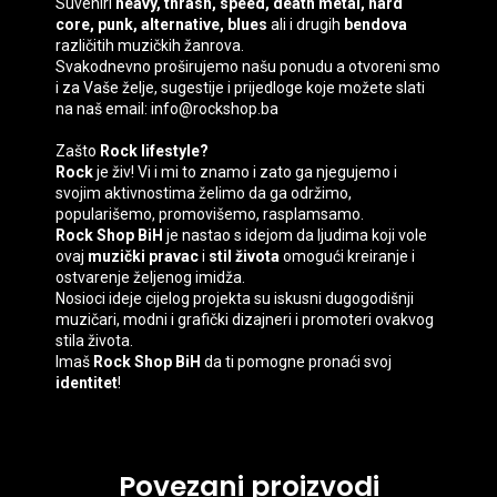
Suveniri
heavy, thrash, speed, death
metal, hard
core, punk, alternative, blues
ali i drugih
bendova
različitih muzičkih žanrova.
Svakodnevno proširujemo našu ponudu a otvoreni smo
i za Vaše želje, sugestije i prijedloge koje možete slati
na naš email: info@rockshop.ba
Zašto
Rock lifestyle?
Rock
je živ! Vi i mi to znamo i zato ga njegujemo i
svojim aktivnostima želimo da ga održimo,
popularišemo, promovišemo, rasplamsamo.
Rock Shop BiH
je nastao s idejom da ljudima koji vole
ovaj
muzički pravac
i
stil života
omogući kreiranje i
ostvarenje željenog imidža.
Nosioci ideje cijelog projekta su iskusni dugogodišnji
muzičari, modni i grafički dizajneri i promoteri ovakvog
stila života.
Imaš
Rock Shop BiH
da ti pomogne pronaći svoj
identitet
!
Povezani proizvodi