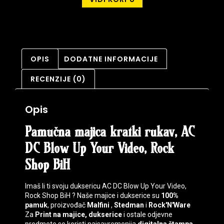
OPIS
DODATNE INFORMACIJE
RECENZIJE (0)
Opis
Pamučna majica kratki rukav, AC
DC Blow Up Your Video, Rock
Shop BiH
Imaš li ti svoju duksericu AC DC Blow Up Your Video,
Rock Shop BiH ? Naše majice i dukserice su
100%
pamuk
, proizvođač
Malfini
,
Stedman
i
Rock'N'Ware
Za
Print na majice, dukserice
i ostale odjevne