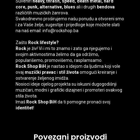
Suveniri
heavy, thrash, speed, death
metal, hard
core, punk, alternative, blues
ali i drugih
bendova
različitih muzičkih žanrova.
Svakodnevno proširujemo našu ponudu a otvoreni smo
i za Vaše želje, sugestije i prijedloge koje možete slati
na naš email: info@rockshop.ba
Zašto
Rock lifestyle?
Rock
je živ! Vi i mi to znamo i zato ga njegujemo i
svojim aktivnostima želimo da ga održimo,
popularišemo, promovišemo, rasplamsamo.
Rock Shop BiH
je nastao s idejom da ljudima koji vole
ovaj
muzički pravac
i
stil života
omogući kreiranje i
ostvarenje željenog imidža.
Nosioci ideje cijelog projekta su iskusni dugogodišnji
muzičari, modni i grafički dizajneri i promoteri ovakvog
stila života.
Imaš
Rock Shop BiH
da ti pomogne pronaći svoj
identitet
!
Povezani proizvodi