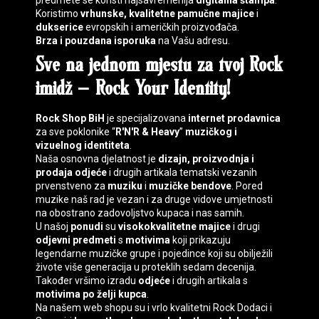
predmete se koristi najsavremenija
digitalna štampa
.
Koristimo
vrhunske, kvalitetne pamučne majice
i
dukserice
evropskih i američkih proizvođača.
Brza i pouzdana isporuka
na Vašu adresu.
Sve na jednom mjestu za tvoj
Rock
imidž
–
Rock Your Identity
!
Rock Shop BiH
je specijalizovana
internet prodavnica
za sve poklonike “
R'N'R & Heavy
”
muzičkog i
vizuelnog identiteta
.
Naša osnovna djelatnost je
dizajn, proizvodnja i
prodaja
odjeće
i drugih artikala tematski vezanih
prvenstveno za
muziku
i
muzičke bendove
. Pored
muzike naš rad je vezan i za druge vidove umjetnosti
na obostrano zadovoljstvo kupaca i nas samih.
U našoj
ponudi
su
visokokvalitetne majice
i drugi
odjevni predmeti
s
motivima
koji prikazuju
legendarne muzičke grupe i pojedince koji su obilježili
živote više generacija u proteklih sedam decenija.
Također vršimo izradu
odjeće
i drugih artikala s
motivima
po želji kupca
.
Na našem web shopu su i vrlo kvalitetni
Rock Dodaci
i