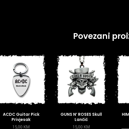
Povezani proi
ACDC Guitar Pick
GUNS N’ ROSES Skull
HIM
Privjesak
Lančić
15,00
KM
15,00
KM