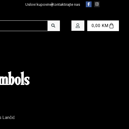
Uslovi kupovine
Kontaktirajte nas
0,00
KM
mbols
s Lančić