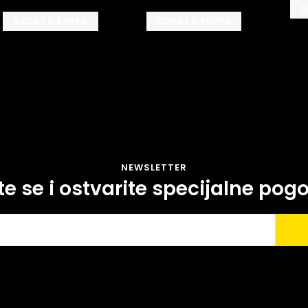
D
DODAJ U KORPU
DODAJ U KORPU
NEWSLETTER
ite se i ostvarite specijalne pog