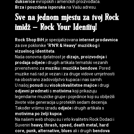
dukserice
evropskih i američkih proizvođača.
Brza i pouzdana isporuka
na Vašu adresu.
Sve na jednom mjestu za tvoj
Rock
imidž
–
Rock Your Identity
!
Rock Shop BiH
je specijalizovana
internet prodavnica
za sve poklonike “
R'N'R & Heavy
”
muzičkog i
vizuelnog identiteta
.
Naša osnovna djelatnost je
dizajn, proizvodnja i
prodaja
odjeće
i drugih artikala tematski vezanih
prvenstveno za
muziku
i
muzičke bendove
. Pored
muzike naš rad je vezan i za druge vidove umjetnosti
na obostrano zadovoljstvo kupaca i nas samih.
U našoj
ponudi
su
visokokvalitetne majice
i drugi
odjevni predmeti
s
motivima
koji prikazuju
legendarne muzičke grupe i pojedince koji su obilježili
živote više generacija u proteklih sedam decenija.
Također vršimo izradu
odjeće
i drugih artikala s
motivima
po želji kupca
.
Na našem web shopu su i vrlo kvalitetni
Rock Dodaci
i
Suveniri
heavy, thrash, speed, death
metal, hard
core, punk, alternative, blues
ali i drugih
bendova