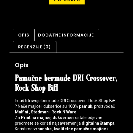
OPIS
DODATNE INFORMACIJE
RECENZIJE (0)
Opis
Pamučne bermude DRI Crossover,
Rock Shop BiH
Imaš li ti svoje bermude DRI Crossover , Rock Shop BiH
? Naše majice i dukserice su
100% pamuk
, proizvođač
Malfini
,
Stedman
i
Rock'N'Ware
Za
Print na majice, dukserice
i ostale odjevne
predmete se koristi najsavremenija
digitalna štampa
.
Koristimo
vrhunske, kvalitetne pamučne majice
i