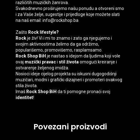
različitih muzičkih žanrova.
Svakodnevno proširujemo našu ponudu a otvoreni smo
i za Vaše želje, sugestije i prijedloge koje možete slati
na naš email: info@rockshop.ba
Zašto
Rock lifestyle?
Rock
je živ! Vi i mi to znamo i zato ga njegujemo i
svojim aktivnostima želimo da ga održimo,
popularišemo, promovišemo, rasplamsamo.
Rock Shop BiH
je nastao s idejom da ljudima koji vole
ovaj
muzički pravac
i
stil života
omogući kreiranje i
ostvarenje željenog imidža.
Nosioci ideje cijelog projekta su iskusni dugogodišnji
muzičari, modni i grafički dizajneri i promoteri ovakvog
stila života.
Imaš
Rock Shop BiH
da ti pomogne pronaći svoj
identitet
!
Povezani proizvodi