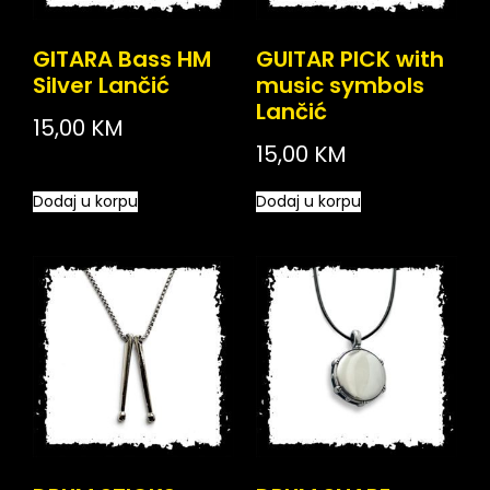
GITARA Bass HM
GUITAR PICK with
Silver Lančić
music symbols
Lančić
15,00
KM
15,00
KM
Dodaj u korpu
Dodaj u korpu