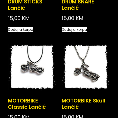
DRUM STICKS
DRUM SNARE
Lančić
Lančić
15,00
KM
15,00
KM
Dodaj u korpu
Dodaj u korpu
MOTORBIKE
MOTORBIKE Skull
Classic Lančić
Lančić
15,00
KM
15,00
KM