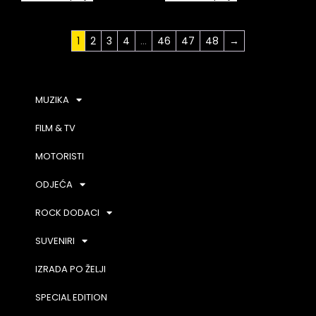
1
2
3
4
…
46
47
48
→
MUZIKA
FILM & TV
MOTORISTI
ODJEĆA
ROCK DODACI
SUVENIRI
IZRADA PO ŽELJI
SPECIAL EDITION