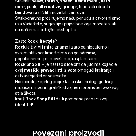
Suveniri
heavy, thrash, speed, death
metal, hard
core, punk, alternative, grunge, blues
ali i drugih
bendova
različitih muzičkih žanrova.
Svakodnevno proširujemo našu ponudu a otvoreni smo
i za Vaše želje, sugestije i prijedloge koje možete slati
na naš email: info@rockshop.ba
Zašto
Rock lifestyle?
Rock
je živ! Vi i mi to znamo i zato ga njegujemo i
svojim aktivnostima želimo da ga održimo,
popularišemo, promovišemo, rasplamsamo.
Rock Shop BiH
je nastao s idejom da ljudima koji vole
ovaj
muzički pravac
i
stil života
omogući kreiranje i
ostvarenje željenog imidža.
Nosioci ideje cijelog projekta su iskusni dugogodišnji
muzičari, modni i grafički dizajneri i promoteri ovakvog
stila života.
Imaš
Rock Shop BiH
da ti pomogne pronaći svoj
identitet
!
Povezani proizvodi