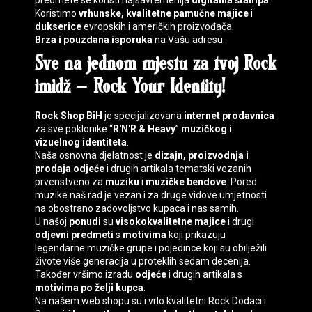
predmete se koristi najsavremenija
digitalna štampa
.
Koristimo
vrhunske, kvalitetne pamučne majice
i
dukserice
evropskih i američkih proizvođača.
Brza i pouzdana isporuka
na Vašu adresu.
Sve na jednom mjestu za tvoj
Rock
imidž
–
Rock Your Identity
!
Rock Shop BiH
je specijalizovana
internet prodavnica
za sve poklonike “
R'N'R & Heavy
”
muzičkog i
vizuelnog identiteta
.
Naša osnovna djelatnost je
dizajn, proizvodnja i
prodaja
odjeće
i drugih artikala tematski vezanih
prvenstveno za
muziku
i
muzičke bendove
. Pored
muzike naš rad je vezan i za druge vidove umjetnosti
na obostrano zadovoljstvo kupaca i nas samih.
U našoj
ponudi
su
visokokvalitetne majice
i drugi
odjevni predmeti
s
motivima
koji prikazuju
legendarne muzičke grupe i pojedince koji su obilježili
živote više generacija u proteklih sedam decenija.
Također vršimo izradu
odjeće
i drugih artikala s
motivima
po želji kupca
.
Na našem web shopu su i vrlo kvalitetni
Rock Dodaci
i