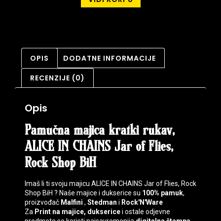
OPIS
DODATNE INFORMACIJE
RECENZIJE (0)
Opis
Pamučna majica kratki rukav,
ALICE IN CHAINS Jar of Flies,
Rock Shop BiH
Imaš li ti svoju majicu ALICE IN CHAINS Jar of Flies, Rock
Shop BiH ? Naše majice i dukserice su
100% pamuk
,
proizvođač
Malfini
,
Stedman
i
Rock'N'Ware
Za
Print na majice, dukserice
i ostale odjevne