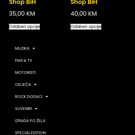
Shop BiH
Shop BiH
35,00
KM
40,00
KM
Odaberi opcije
Odaberi opcije
MUZIKA
FILM & TV
MOTORISTI
ODJEĆA
ROCK DODACI
SUVENIRI
IZRADA PO ŽELJI
SPECIAL EDITION