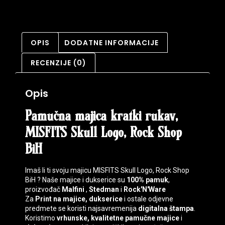
OPIS
DODATNE INFORMACIJE
RECENZIJE (0)
Opis
Pamučna majica kratki rukav,
MISFITS Skull Logo, Rock Shop
BiH
Imaš li ti svoju majicu MISFITS Skull Logo, Rock Shop
BiH ? Naše majice i dukserice su
100% pamuk
,
proizvođač
Malfini
,
Stedman
i
Rock'N'Ware
Za
Print na majice, dukserice
i ostale odjevne
predmete se koristi najsavremenija
digitalna štampa
.
Koristimo
vrhunske, kvalitetne pamučne majice
i