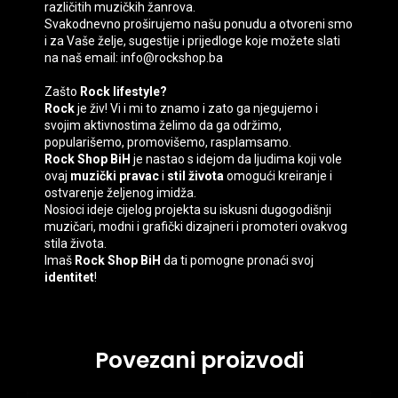
različitih muzičkih žanrova.
Svakodnevno proširujemo našu ponudu a otvoreni smo
i za Vaše želje, sugestije i prijedloge koje možete slati
na naš email: info@rockshop.ba
Zašto
Rock lifestyle?
Rock
je živ! Vi i mi to znamo i zato ga njegujemo i
svojim aktivnostima želimo da ga održimo,
popularišemo, promovišemo, rasplamsamo.
Rock Shop BiH
je nastao s idejom da ljudima koji vole
ovaj
muzički pravac
i
stil života
omogući kreiranje i
ostvarenje željenog imidža.
Nosioci ideje cijelog projekta su iskusni dugogodišnji
muzičari, modni i grafički dizajneri i promoteri ovakvog
stila života.
Imaš
Rock Shop BiH
da ti pomogne pronaći svoj
identitet
!
Povezani proizvodi