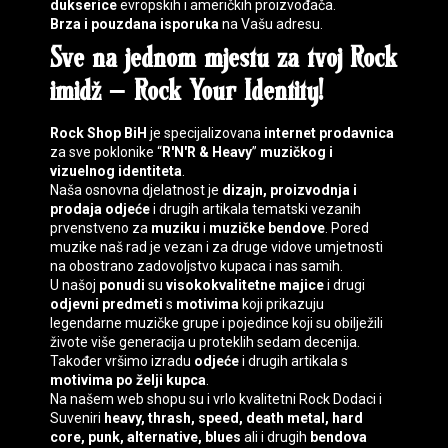
dukserice
evropskih i američkih proizvođača.
Brza i pouzdana isporuka
na Vašu adresu.
Sve na jednom mjestu za tvoj
Rock
imidž
–
Rock Your Identity
!
Rock Shop BiH
je specijalizovana
internet prodavnica
za sve poklonike “
R'N'R & Heavy
”
muzičkog i
vizuelnog identiteta
.
Naša osnovna djelatnost je
dizajn, proizvodnja i
prodaja
odjeće
i drugih artikala tematski vezanih
prvenstveno za
muziku
i
muzičke bendove
. Pored
muzike naš rad je vezan i za druge vidove umjetnosti
na obostrano zadovoljstvo kupaca i nas samih.
U našoj
ponudi
su
visokokvalitetne majice
i drugi
odjevni predmeti
s
motivima
koji prikazuju
legendarne muzičke grupe i pojedince koji su obilježili
živote više generacija u proteklih sedam decenija.
Također vršimo izradu
odjeće
i drugih artikala s
motivima
po želji kupca
.
Na našem web shopu su i vrlo kvalitetni
Rock Dodaci
i
Suveniri
heavy, thrash, speed, death
metal, hard
core, punk, alternative, blues
ali i drugih
bendova