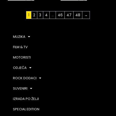
1
2
3
4
…
46
47
48
→
MUZIKA
FILM & TV
MOTORISTI
ODJEĆA
ROCK DODACI
SUVENIRI
IZRADA PO ŽELJI
SPECIAL EDITION