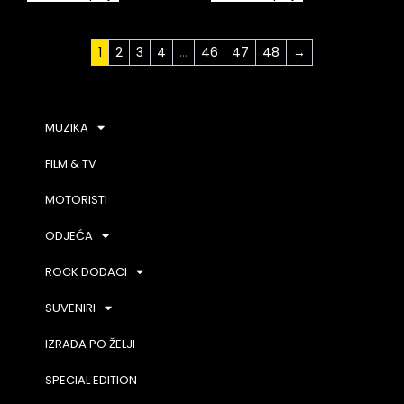
1
2
3
4
…
46
47
48
→
MUZIKA
FILM & TV
MOTORISTI
ODJEĆA
ROCK DODACI
SUVENIRI
IZRADA PO ŽELJI
SPECIAL EDITION