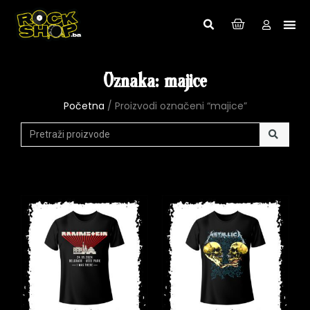
Oznaka: majice
Početna
/ Proizvodi označeni “majice”