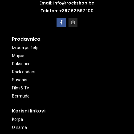
Email: info@rockshop.ba
Telefon: +387 62 597 100
Prodavnica
Izrada po želji
Majice
Dukserice
Rock dodaci
Suveniri
Film & Tv
Bermude
Korisni linkovi
Korpa
O nama