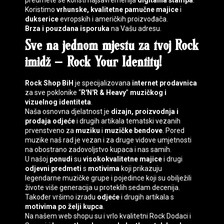
predmete se koristi najsavremenija
digitalna štampa
.
Koristimo
vrhunske, kvalitetne pamučne majice
i
dukserice
evropskih i američkih proizvođača.
Brza i pouzdana isporuka
na Vašu adresu.
Sve na jednom mjestu za tvoj
Rock
imidž
–
Rock Your Identity
!
Rock Shop BiH
je specijalizovana
internet prodavnica
za sve poklonike “
R'N'R & Heavy
”
muzičkog i
vizuelnog identiteta
.
Naša osnovna djelatnost je
dizajn, proizvodnja i
prodaja
odjeće
i drugih artikala tematski vezanih
prvenstveno za
muziku
i
muzičke bendove
. Pored
muzike naš rad je vezan i za druge vidove umjetnosti
na obostrano zadovoljstvo kupaca i nas samih.
U našoj
ponudi
su
visokokvalitetne majice
i drugi
odjevni predmeti
s
motivima
koji prikazuju
legendarne muzičke grupe i pojedince koji su obilježili
živote više generacija u proteklih sedam decenija.
Također vršimo izradu
odjeće
i drugih artikala s
motivima
po želji kupca
.
Na našem web shopu su i vrlo kvalitetni
Rock Dodaci
i