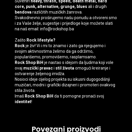
Suveniri
heavy, thrash, speed, death
metal, hard
core, punk, alternative, grunge, blues
ali i drugih
bendova
različitih muzičkih žanrova.
Svakodnevno proširujemo našu ponudu a otvoreni smo
i za Vaše želje, sugestije i prijedloge koje možete slati
na naš email: info@rockshop.ba
Zašto
Rock lifestyle?
Rock
je živ! Vi i mi to znamo i zato ga njegujemo i
svojim aktivnostima želimo da ga održimo,
popularišemo, promovišemo, rasplamsamo.
Rock Shop BiH
je nastao s idejom da ljudima koji vole
ovaj
muzički pravac
i
stil života
omogući kreiranje i
ostvarenje željenog imidža.
Nosioci ideje cijelog projekta su iskusni dugogodišnji
muzičari, modni i grafički dizajneri i promoteri ovakvog
stila života.
Imaš
Rock Shop BiH
da ti pomogne pronaći svoj
identitet
!
Povezani proizvodi