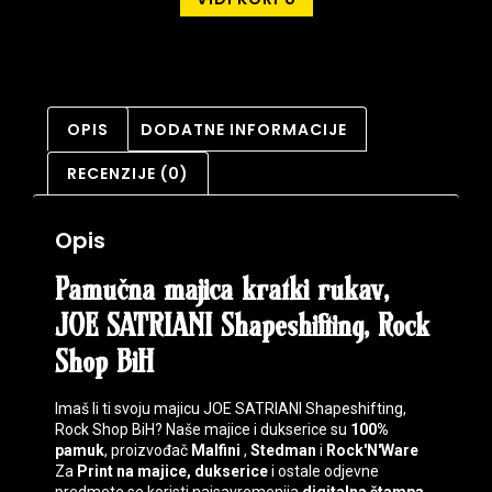
OPIS
DODATNE INFORMACIJE
RECENZIJE (0)
Opis
Pamučna majica kratki rukav,
JOE SATRIANI Shapeshifting, Rock
Shop BiH
Imaš li ti svoju majicu JOE SATRIANI Shapeshifting,
Rock Shop BiH? Naše majice i dukserice su
100%
pamuk
, proizvođač
Malfini
,
Stedman
i
Rock'N'Ware
Za
Print na majice, dukserice
i ostale odjevne