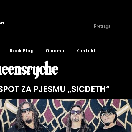
!
ba
Rock Blog
O nama
Kontakt
ueensryche
SPOT ZA PJESMU „SICDETH“