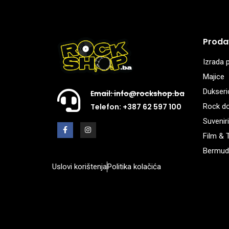
Proda
Izrada p
Majice
Dukseri
Email: info@rockshop.ba
Rock d
Telefon: +387 62 597 100
Suveniri
Film & 
Bermud
Uslovi korištenja
Politika kolačića