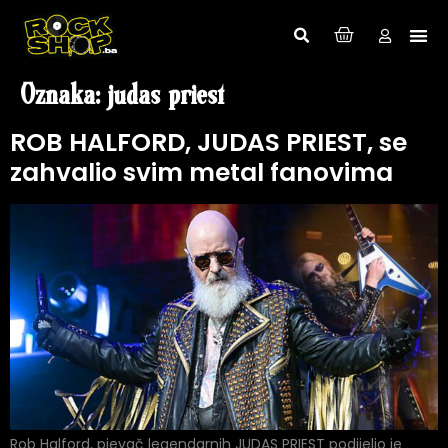
Oznaka:
judas priest
ROB HALFORD, JUDAS PRIEST, se
zahvalio svim metal fanovima
Rob Halford, pjevač legendarnih JUDAS PRIEST podijelio je