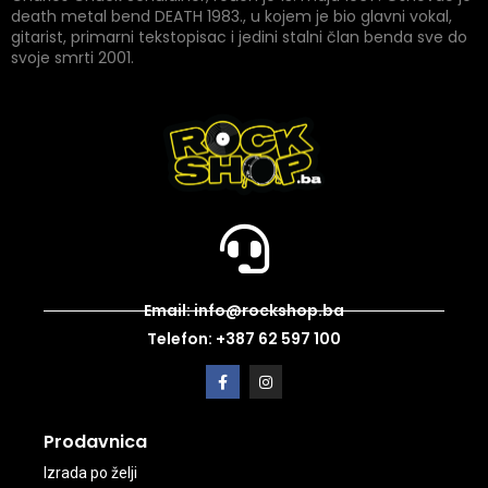
death metal bend DEATH 1983., u kojem je bio glavni vokal,
gitarist, primarni tekstopisac i jedini stalni član benda sve do
svoje smrti 2001.
Email: info@rockshop.ba
Telefon: +387 62 597 100
Prodavnica
Izrada po želji