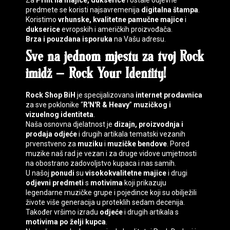
Za
Print na majice, dukserice
i ostale odjevne
predmete se koristi najsavremenija
digitalna štampa
.
Koristimo
vrhunske, kvalitetne pamučne majice
i
dukserice
evropskih i američkih proizvođača.
Brza i pouzdana isporuka
na Vašu adresu.
Sve na jednom mjestu za tvoj
Rock
imidž
–
Rock Your Identity
!
Rock Shop BiH
je specijalizovana
internet prodavnica
za sve poklonike “
R'N'R & Heavy
”
muzičkog i
vizuelnog identiteta
.
Naša osnovna djelatnost je
dizajn, proizvodnja i
prodaja
odjeće
i drugih artikala tematski vezanih
prvenstveno za
muziku
i
muzičke bendove
. Pored
muzike naš rad je vezan i za druge vidove umjetnosti
na obostrano zadovoljstvo kupaca i nas samih.
U našoj
ponudi
su
visokokvalitetne majice
i drugi
odjevni predmeti
s
motivima
koji prikazuju
legendarne muzičke grupe i pojedince koji su obilježili
živote više generacija u proteklih sedam decenija.
Također vršimo izradu
odjeće
i drugih artikala s
motivima
po želji kupca
.