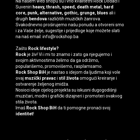
Na našem web shopu su i vrlo kvalitetni
Rock Dodaci
i
Suveniri
heavy, thrash, speed, death
metal, hard
core, punk, alternative, gothic, grunge, blues
ali i
drugih
bendova
različitih muzičkih žanrova.
Svakodnevno proširujemo našu ponudu a otvoreni smo
i za Vaše želje, sugestije i prijedloge koje možete slati
na naš email: info@rockshop.ba
Zašto
Rock lifestyle?
Rock
je živ! Vi i mi to znamo i zato ga njegujemo i
svojim aktivnostima želimo da ga održimo,
popularišemo, promovišemo, rasplamsamo.
Rock Shop BiH
je nastao s idejom da ljudima koji vole
ovaj
muzički pravac
i
stil života
omogući kreiranje i
ostvarenje željenog imidža.
Nosioci ideje cijelog projekta su iskusni dugogodišnji
muzičari, modni i grafički dizajneri i promoteri ovakvog
stila života.
Imaš
Rock Shop BiH
da ti pomogne pronaći svoj
identitet
!