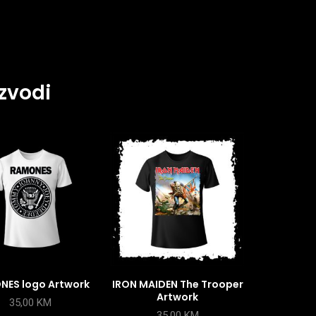
zvodi
NES logo Artwork
IRON MAIDEN The Trooper
Artwork
35,00
KM
35,00
KM