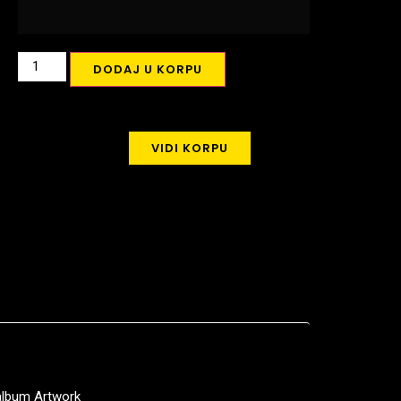
DODAJ U KORPU
VIDI KORPU
album Artwork