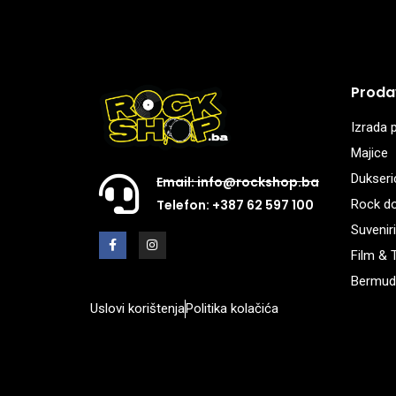
Proda
Izrada p
Majice
Dukseri
Email: info@rockshop.ba
Rock d
Telefon: +387 62 597 100
Suveniri
Film & 
Bermud
Uslovi korištenja
Politika kolačića