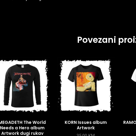
Povezani proi
MEGADETH The World
KORN Issues album
RAMO
Needs a Hero album
Artwork
Artwork dugi rukav
35,00
KM