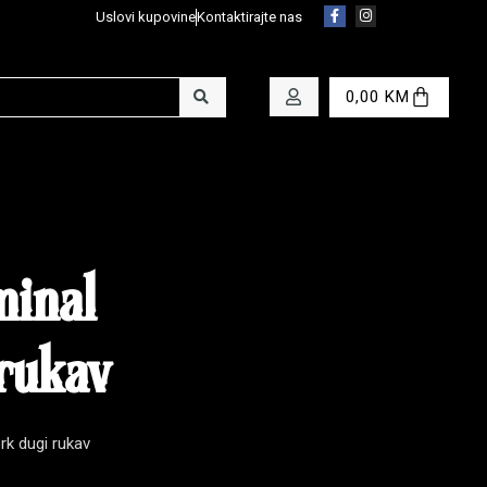
Uslovi kupovine
Kontaktirajte nas
0,00
KM
minal
rukav
k dugi rukav