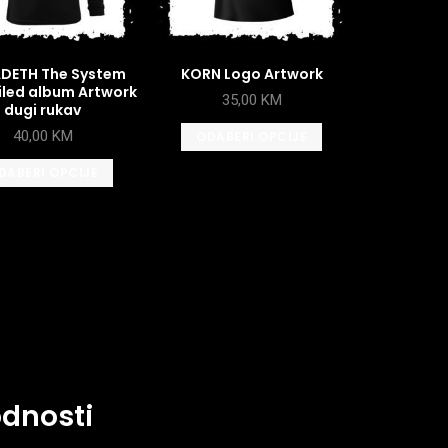
DETH The System
KORN Logo Artwork
iled album Artwork
35,00
KM
dugi rukav
40,00
KM
ODABERI OPCIJE
DABERI OPCIJE
odnosti