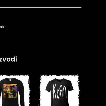
ork
zvodi