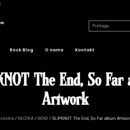
!
ba
Rock Blog
O nama
Kontakt
KNOT The End, So Far 
Artwork
Početna
/
MUZIKA
/
BEND
/ SLIPKNOT The End, So Far album Artwor