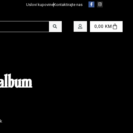
Uslovi kupovine
Kontaktirajte nas
0,00
KM
album
k