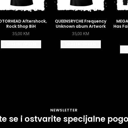
TORHEAD Aftershock,
QUEENSRYCHE Frequency
MEGA
Rock Shop BiH
Unknown abum Artwork
Has Fa
35,00
KM
35,00
KM
ODABERI OPCIJE
ODABERI OPCIJE
O
NEWSLETTER
ite se i ostvarite specijalne pog