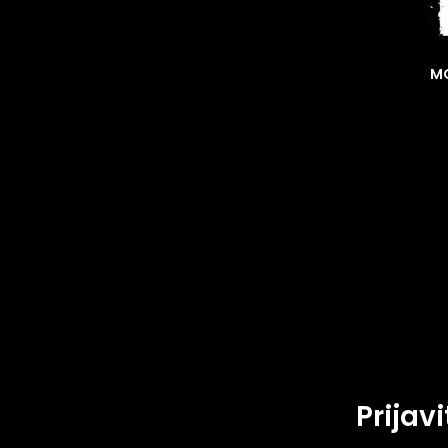
MO
Prijav