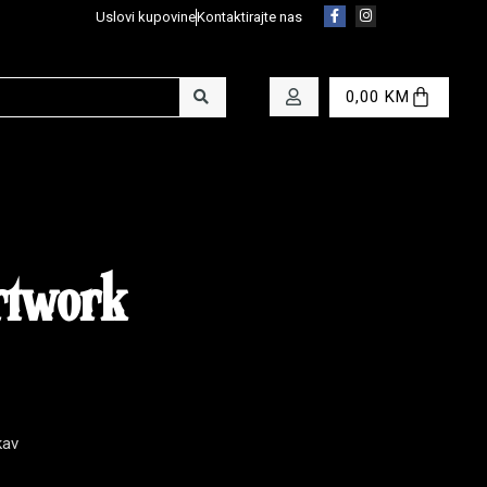
Uslovi kupovine
Kontaktirajte nas
0,00
KM
rtwork
kav