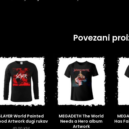
Povezani proi
SLAYER World Painted
MEGADETH The World
MEGA
ood Artwork dugi rukav
Needs a Hero album
Has Fa
Artwork
40,00
KM