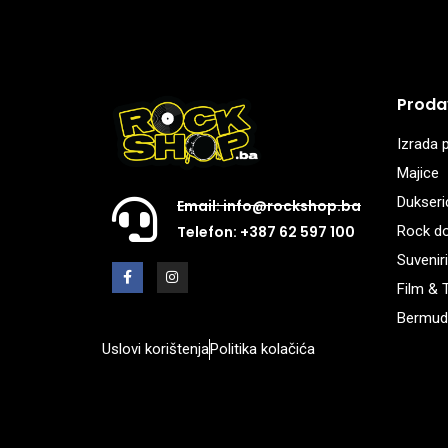
Proda
Izrada p
Majice
Dukseri
Email: info@rockshop.ba
Rock d
Telefon: +387 62 597 100
Suveniri
Film & 
Bermud
Uslovi korištenja
Politika kolačića