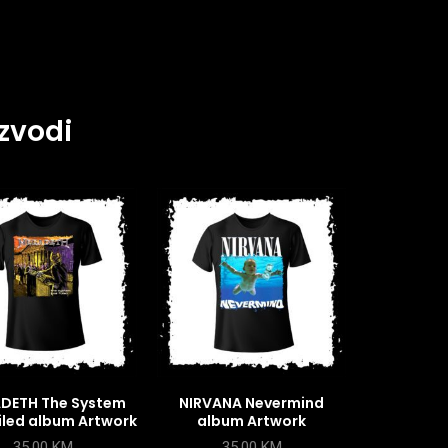
zvodi
DETH The System
NIRVANA Nevermind
iled album Artwork
album Artwork
35,00
KM
35,00
KM