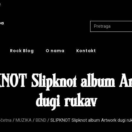
!
ba
Rock Blog
O nama
Kontakt
NOT Slipknot album A
dugi rukav
četna
/
MUZIKA
/
BEND
/ SLIPKNOT Slipknot album Artwork dugi ru