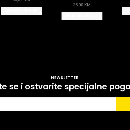
35,00
KM
ODABERI OPCIJE
O
ODABERI OPCIJE
NEWSLETTER
ite se i ostvarite specijalne pog