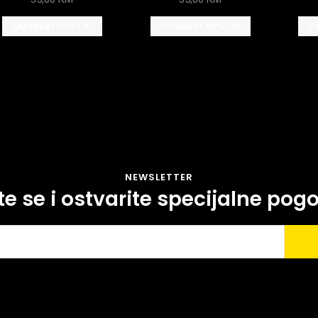
ODABERI OPCIJE
ODABERI OPCIJE
O
NEWSLETTER
ite se i ostvarite specijalne pog