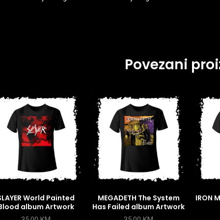
Povezani proi
SLAYER World Painted
MEGADETH The System
IRON M
Blood album Artwork
Has Failed album Artwork
35,00
KM
35,00
KM