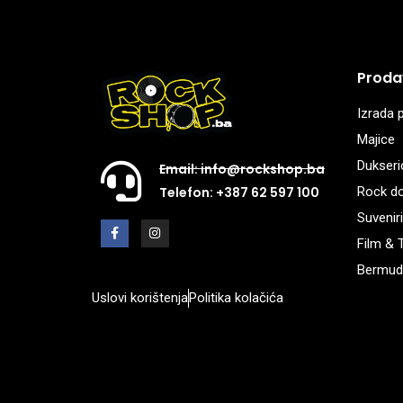
Proda
Izrada p
Majice
Dukseri
Email: info@rockshop.ba
Rock d
Telefon: +387 62 597 100
Suveniri
Film & 
Bermud
Uslovi korištenja
Politika kolačića