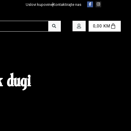
Uslovi kupovine
Kontaktirajte nas
0,00
KM
 dugi