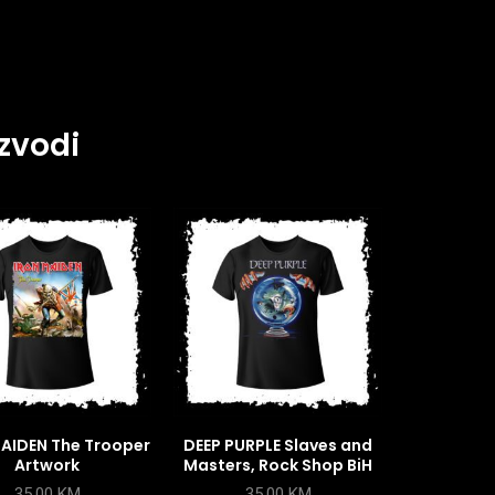
zvodi
AIDEN The Trooper
DEEP PURPLE Slaves and
Artwork
Masters, Rock Shop BiH
35,00
KM
35,00
KM