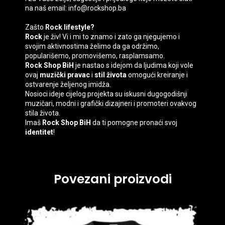
na naš email: info@rockshop.ba
Zašto
Rock lifestyle?
Rock
je živ! Vi i mi to znamo i zato ga njegujemo i
svojim aktivnostima želimo da ga održimo,
popularišemo, promovišemo, rasplamsamo.
Rock Shop BiH
je nastao s idejom da ljudima koji vole
ovaj
muzički pravac
i
stil života
omogući kreiranje i
ostvarenje željenog imidža.
Nosioci ideje cijelog projekta su iskusni dugogodišnji
muzičari, modni i grafički dizajneri i promoteri ovakvog
stila života.
Imaš
Rock Shop BiH
da ti pomogne pronaći svoj
identitet
!
Povezani proizvodi