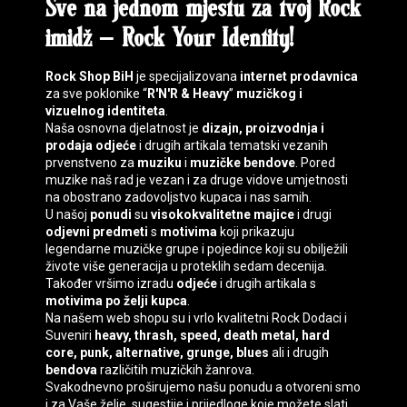
Sve na jednom mjestu za tvoj
Rock
imidž
–
Rock Your Identity
!
Rock Shop BiH
je specijalizovana
internet prodavnica
za sve poklonike “
R'N'R & Heavy
”
muzičkog i
vizuelnog identiteta
.
Naša osnovna djelatnost je
dizajn, proizvodnja i
prodaja
odjeće
i drugih artikala tematski vezanih
prvenstveno za
muziku
i
muzičke bendove
. Pored
muzike naš rad je vezan i za druge vidove umjetnosti
na obostrano zadovoljstvo kupaca i nas samih.
U našoj
ponudi
su
visokokvalitetne majice
i drugi
odjevni predmeti
s
motivima
koji prikazuju
legendarne muzičke grupe i pojedince koji su obilježili
živote više generacija u proteklih sedam decenija.
Također vršimo izradu
odjeće
i drugih artikala s
motivima
po želji kupca
.
Na našem web shopu su i vrlo kvalitetni
Rock Dodaci
i
Suveniri
heavy, thrash, speed, death
metal, hard
core, punk, alternative, grunge, blues
ali i drugih
bendova
različitih muzičkih žanrova.
Svakodnevno proširujemo našu ponudu a otvoreni smo
i za Vaše želje, sugestije i prijedloge koje možete slati