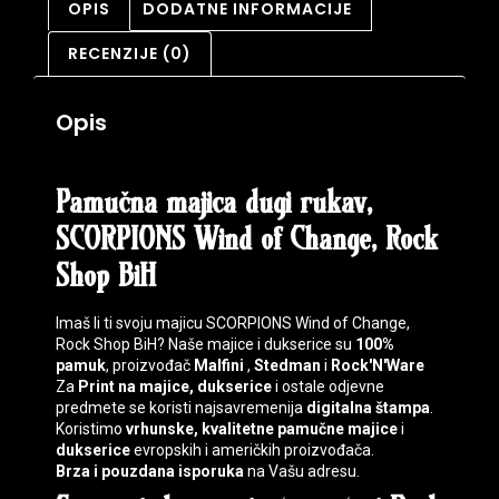
OPIS
DODATNE INFORMACIJE
RECENZIJE (0)
Opis
Pamučna majica dugi rukav,
SCORPIONS Wind of Change, Rock
Shop BiH
Imaš li ti svoju majicu SCORPIONS Wind of Change,
Rock Shop BiH? Naše majice i dukserice su
100%
pamuk
, proizvođač
Malfini
,
Stedman
i
Rock'N'Ware
Za
Print na majice, dukserice
i ostale odjevne
predmete se koristi najsavremenija
digitalna štampa
.
Koristimo
vrhunske, kvalitetne pamučne majice
i
dukserice
evropskih i američkih proizvođača.
Brza i pouzdana isporuka
na Vašu adresu.