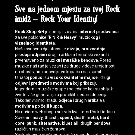
Sve na jednom mjestu za tvoj
Rock
imidž
–
Rock Your Identity
!
Rock Shop BiH
je specijalizovana
internet prodavnica
za sve poklonike “
R'N'R & Heavy
”
muzičkog i
vizuelnog identiteta
.
Naša osnovna djelatnost je
dizajn, proizvodnja i
prodaja
odjeće
i drugih artikala tematski vezanih
prvenstveno za
muziku
i
muzičke bendove
. Pored
muzike naš rad je vezan i za druge vidove umjetnosti
na obostrano zadovoljstvo kupaca i nas samih.
U našoj
ponudi
su
visokokvalitetne majice
i drugi
odjevni predmeti
s
motivima
koji prikazuju
legendarne muzičke grupe i pojedince koji su obilježili
živote više generacija u proteklih sedam decenija.
Također vršimo izradu
odjeće
i drugih artikala s
motivima
po želji kupca
.
Na našem web shopu su i vrlo kvalitetni
Rock Dodaci
i
Suveniri
heavy, thrash, speed, death
metal, hard
core, punk, alternative, blues
ali i drugih
bendova
različitih muzičkih žanrova.
Svakodnevno proširujemo našu ponudu a otvoreni smo