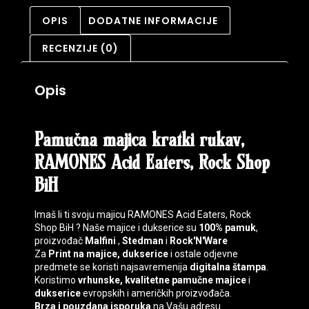
OPIS
DODATNE INFORMACIJE
RECENZIJE (0)
Opis
Pamučna majica kratki rukav,
RAMONES Acid Eaters, Rock Shop
BiH
Imaš li ti svoju majicu RAMONES Acid Eaters, Rock
Shop BiH ? Naše majice i dukserice su
100% pamuk
,
proizvođač
Malfini
,
Stedman
i
Rock'N'Ware
Za
Print na majice, dukserice
i ostale odjevne
predmete se koristi najsavremenija
digitalna štampa
.
Koristimo
vrhunske, kvalitetne pamučne majice
i
dukserice
evropskih i američkih proizvođača.
Brza i pouzdana isporuka
na Vašu adresu.