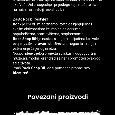
i za Vaše želje, sugestije i prijedloge koje možete slati
na naš email: info@rockshop.ba
Zašto
Rock lifestyle?
Rock
je živ! Vi i mi to znamo i zato ga njegujemo i
svojim aktivnostima želimo da ga održimo,
popularišemo, promovišemo, rasplamsamo.
Rock Shop BiH
je nastao s idejom da ljudima koji vole
ovaj
muzički pravac
i
stil života
omogući kreiranje i
ostvarenje željenog imidža.
Nosioci ideje cijelog projekta su iskusni dugogodišnji
muzičari, modni i grafički dizajneri i promoteri ovakvog
stila života.
Imaš
Rock Shop BiH
da ti pomogne pronaći svoj
identitet
!
Povezani proizvodi