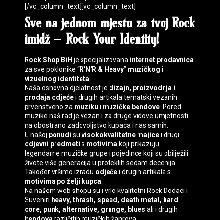
[/vc_column_text][vc_column_text]
Sve na jednom mjestu za tvoj
Rock
imidž
–
Rock Your Identity
!
Rock Shop BiH
je specijalizovana
internet prodavnica
za sve poklonike “
R'N'R & Heavy
”
muzičkog i
vizuelnog identiteta
.
Naša osnovna djelatnost je
dizajn, proizvodnja i
prodaja
odjeće
i drugih artikala tematski vezanih
prvenstveno za
muziku
i
muzičke bendove
. Pored
muzike naš rad je vezan i za druge vidove umjetnosti
na obostrano zadovoljstvo kupaca i nas samih.
U našoj
ponudi
su
visokokvalitetne majice
i drugi
odjevni predmeti
s
motivima
koji prikazuju
legendarne muzičke grupe i pojedince koji su obilježili
živote više generacija u proteklih sedam decenija.
Također vršimo izradu
odjeće
i drugih artikala s
motivima
po želji kupca
.
Na našem web shopu su i vrlo kvalitetni
Rock Dodaci
i
Suveniri
heavy, thrash, speed, death
metal, hard
core, punk, alternative, grunge, blues
ali i drugih
bendova
različitih muzičkih žanrova.