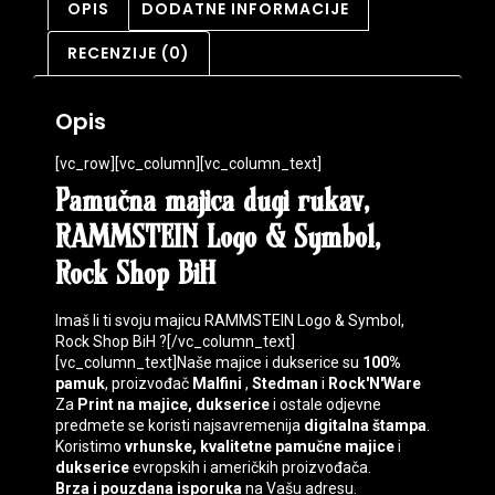
OPIS
DODATNE INFORMACIJE
RECENZIJE (0)
Opis
[vc_row][vc_column][vc_column_text]
Pamučna majica dugi rukav,
RAMMSTEIN Logo & Symbol,
Rock Shop BiH
Imaš li ti svoju majicu RAMMSTEIN Logo & Symbol,
Rock Shop BiH ?[/vc_column_text]
[vc_column_text]Naše majice i dukserice su
100%
pamuk
, proizvođač
Malfini
,
Stedman
i
Rock'N'Ware
Za
Print na majice, dukserice
i ostale odjevne
predmete se koristi najsavremenija
digitalna štampa
.
Koristimo
vrhunske, kvalitetne pamučne majice
i
dukserice
evropskih i američkih proizvođača.
Brza i pouzdana isporuka
na Vašu adresu.