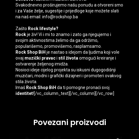
Svakodnevno proširujemo našu ponudu a otvoreni smo
i za Vaše želje, sugestije i prijedloge koje možete slati
na naš email: info@rockshop.ba
Zašto
Rock lifestyle?
Rock
je živ! Vi i mi to znamo i zato ga njegujemo i
svojim aktivnostima želimo da ga održimo,
popularišemo, promovišemo, rasplamsamo.
Rock Shop BiH
je nastao s idejom da ljudima koji vole
ovaj
muzički pravac
i
stil života
omogući kreiranje i
ostvarenje željenog imidža.
Nosioci ideje cijelog projekta su iskusni dugogodišnji
muzičari, modni i grafički dizajneri i promoteri ovakvog
stila života.
Imaš
Rock Shop BiH
da ti pomogne pronaći svoj
identitet
![/vc_column_text][/vc_column][/vc_row]
Povezani proizvodi