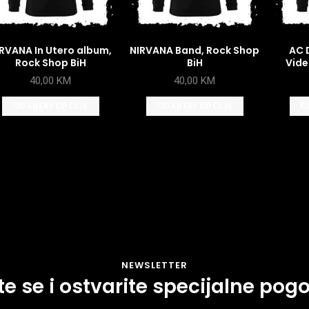
RVANA In Utero album,
NIRVANA Band, Rock Shop
AC 
Rock Shop BiH
BiH
Vide
40,00
KM
40,00
KM
ODABERI OPCIJE
ODABERI OPCIJE
O
NEWSLETTER
ite se i ostvarite specijalne pog