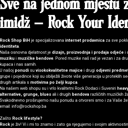
Sve na jednom mjestu 
imidž
–
Rock Your Iden
Rock Shop BiH
je specijalizovana
internet prodavnica
za sve poklo
identiteta
.
Naša osnovna djelatnost je
dizajn, proizvodnja i prodaja
odjeće
i 
muziku
i
muzičke bendove
. Pored muzike naš rad je vezan i za d
kupaca i nas samih.
U našoj
ponudi
su
visokokvalitetne majice
i drugi
odjevni predmet
grupe i pojedince koji su obilježili živote više generacija u protekli
drugih artikala s
motivima
po želji kupca
.
Na našem web shopu su i vrlo kvalitetni
Rock Dodaci
i
Suveniri
heavy
alternative, grunge, blues
ali i drugih
bendova
različitih muzičkih ž
Svakodnevno proširujemo našu ponudu a otvoreni smo i za Vaše želje,
email: info@rockshop.ba
Zašto
Rock lifestyle?
Rock
je živ! Vi i mi to znamo i zato ga njegujemo i svojim aktivnos