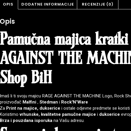
OPIS
DODATNE INFORMACIJE
RECENZIJE (0)
Opis
Pamučna majica kratki
AGAINST THE MACHIN
Shop BiH
Imaš li ti svoju majicu RAGE AGAINST THE MACHINE Logo, Rock Sho
proizvođač
Malfini
,
Stedman
i
Rock'N'Ware
Za
Print na majice, dukserice
i ostale odjevne predmete se korist
Koristimo
vrhunske, kvalitetne pamučne majice
i
dukserice
evrop
Brza i pouzdana isporuka
na Vašu adresu.