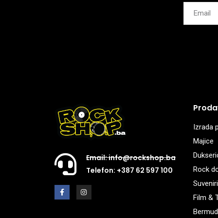
Proda
Izrada p
Majice
Dukseri
Email: info@rockshop.ba
Rock d
Telefon: +387 62 597 100
Suveniri
Film & 
Bermud