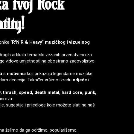
za tvoj
Rock
tity
!
nike “
R'N'R & Heavy
”
muzičkog i vizuelnog
drugih artikala tematski vezanih prvenstveno za
ruge vidove umjetnosti na obostrano zadovoljstvo
i
s
motivima
koji prikazuju legendarne muzičke
h sedam decenija. Također vršimo izradu
odjeće
i
, thrash, speed, death
metal, hard core, punk,
anrova.
 sugestije i prijedloge koje možete slati na naš
tima želimo da ga održimo, popularišemo,