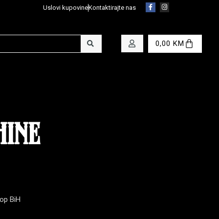
Uslovi kupovine
Kontaktirajte nas
0,00
KM
HINE
op BiH