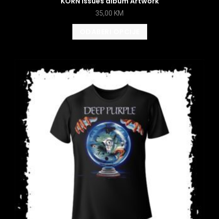
KORN Issues album Artwork
35,00
KM
ODABERI OPCIJE