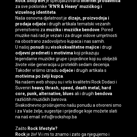
Rock Shop BiH
je specijalizovana
internet prodavnica
za sve poklonike “
R'N'R & Heavy
”
muzičkog i
vizuelnog identiteta
.
Naša osnovna djelatnost je
dizajn, proizvodnja i
prodaja
odjeće
i drugih artikala tematski vezanih
prvenstveno za
muziku
i
muzičke bendove
. Pored
muzike naš rad je vezan i za druge vidove umjetnosti
na obostrano zadovoljstvo kupaca i nas samih.
U našoj
ponudi
su
visokokvalitetne majice
i drugi
odjevni predmeti
s
motivima
koji prikazuju
legendarne muzičke grupe i pojedince koji su obilježili
živote više generacija u proteklih sedam decenija.
Također vršimo izradu
odjeće
i drugih artikala s
motivima
po želji kupca
.
Na našem web shopu su i vrlo kvalitetni
Rock Dodaci
i
Suveniri
heavy, thrash, speed, death
metal, hard
core, punk, alternative, blues
ali i drugih
bendova
različitih muzičkih žanrova.
Svakodnevno proširujemo našu ponudu a otvoreni smo
i za Vaše želje, sugestije i prijedloge koje možete slati
na naš email: info@rockshop.ba
Zašto
Rock lifestyle?
Rock
je živ! Vi i mi to znamo i zato ga njegujemo i