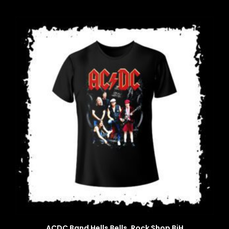
ACDC Band Hells Bells, Rock Shop BiH