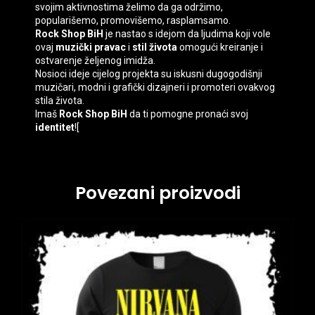
svojim aktivnostima želimo da ga održimo,
popularišemo, promovišemo, rasplamsamo.
Rock Shop BiH
je nastao s idejom da ljudima koji vole
ovaj
muzički pravac
i
stil života
omogući kreiranje i
ostvarenje željenog imidža.
Nosioci ideje cijelog projekta su iskusni dugogodišnji
muzičari, modni i grafički dizajneri i promoteri ovakvog
stila života.
Imaš
Rock Shop BiH
da ti pomogne pronaći svoj
identitet
![
Povezani proizvodi