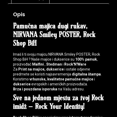
Opis
Pamučna majica dugi rukav,
NIRVANA Smiley POSTER, Rock
Shop BiH
Imaš li ti svoju majicu NIRVANA Smiley POSTER, Rock
Shop BiH ? Naše majice i dukserice su
100% pamuk
,
proizvođač
Malfini
,
Stedman
i
Rock'N'Ware
Za
Print na majice, dukserice
i ostale odjevne
predmete se koristi najsavremenija
digitalna štampa
.
Koristimo
vrhunske, kvalitetne pamučne majice
i
dukserice
evropskih i američkih proizvođača.
Brza i pouzdana isporuka
na Vašu adresu.
Sve na jednom mjestu za tvoj
Rock
imidž
–
Rock Your Identity
!