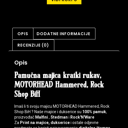
OPIS
DODATNE INFORMACIJE
RECENZIJE (0)
Opis
Pamučna majica kratki rukav,
MOTORHEAD Hammered, Rock
Shop BiH
Imaš li ti svoju majicu MOTORHEAD Hammered, Rock
Shop BiH ? Naše majice i dukserice su
100% pamuk
,
proizvođač
Malfini
,
Stedman
i
Rock'N'Ware
Za
Print na majice, dukserice
i ostale odjevne