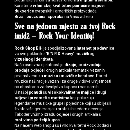
predmete se koristi najsavremenija
digitalna štampa
.
Koristimo
vrhunske, kvalitetne pamučne majice
i
dukserice
evropskih i američkih proizvođača.
Brza i pouzdana isporuka
na Vašu adresu.
Sve na jednom mjestu za tvoj
Rock
imidž
–
Rock Your Identity
!
Rock Shop BiH
je specijalizovana
internet prodavnica
za sve poklonike “
R'N'R & Heavy
”
muzičkog i
vizuelnog identiteta
.
Naša osnovna djelatnost je
dizajn, proizvodnja i
prodaja
odjeće
i drugih artikala tematski vezanih
prvenstveno za
muziku
i
muzičke bendove
. Pored
muzike naš rad je vezan i za druge vidove umjetnosti
na obostrano zadovoljstvo kupaca i nas samih.
U našoj
ponudi
su
visokokvalitetne majice
i drugi
odjevni predmeti
s
motivima
koji prikazuju
legendarne muzičke grupe i pojedince koji su obilježili
živote više generacija u proteklih sedam decenija.
Također vršimo izradu
odjeće
i drugih artikala s
motivima
po želji kupca
.
Na našem web shopu su i vrlo kvalitetni
Rock Dodaci
i