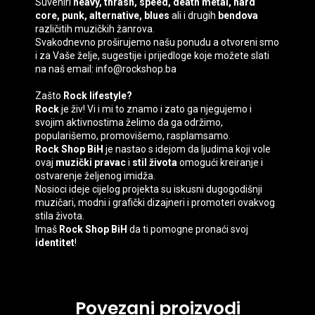
Suveniri
heavy, thrash, speed, death
metal, hard
core, punk, alternative, blues
ali i drugih
bendova
različitih muzičkih žanrova.
Svakodnevno proširujemo našu ponudu a otvoreni smo
i za Vaše želje, sugestije i prijedloge koje možete slati
na naš email: info@rockshop.ba
Zašto
Rock lifestyle?
Rock
je živ! Vi i mi to znamo i zato ga njegujemo i
svojim aktivnostima želimo da ga održimo,
popularišemo, promovišemo, rasplamsamo.
Rock Shop BiH
je nastao s idejom da ljudima koji vole
ovaj
muzički pravac
i
stil života
omogući kreiranje i
ostvarenje željenog imidža.
Nosioci ideje cijelog projekta su iskusni dugogodišnji
muzičari, modni i grafički dizajneri i promoteri ovakvog
stila života.
Imaš
Rock Shop BiH
da ti pomogne pronaći svoj
identitet
!
Povezani proizvodi