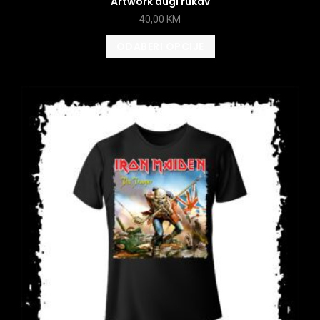
Artwork dugi rukav
40,00
KM
ODABERI OPCIJE