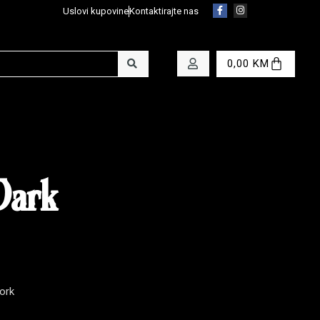
Uslovi kupovine
Kontaktirajte nas
0,00
KM
Dark
ork