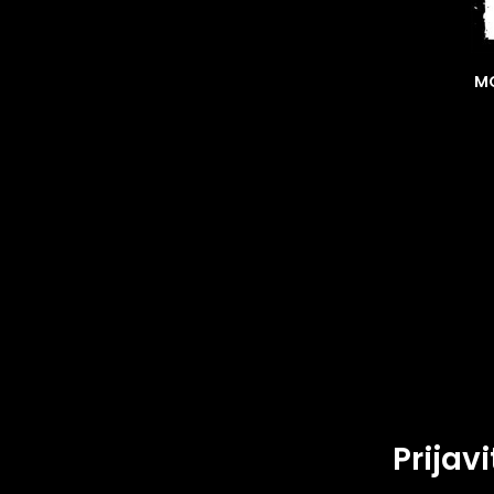
MO
Prijav