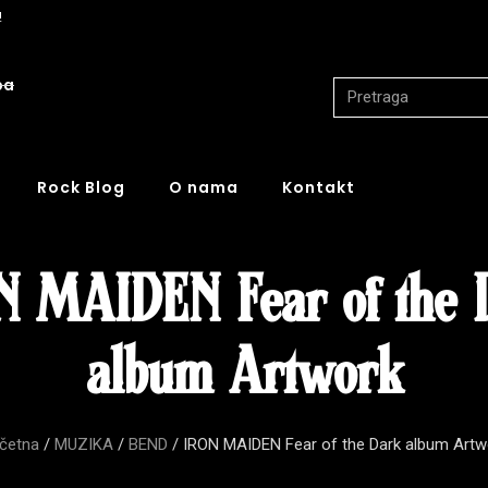
!
ba
Rock Blog
O nama
Kontakt
N MAIDEN Fear of the 
album Artwork
četna
/
MUZIKA
/
BEND
/ IRON MAIDEN Fear of the Dark album Artw