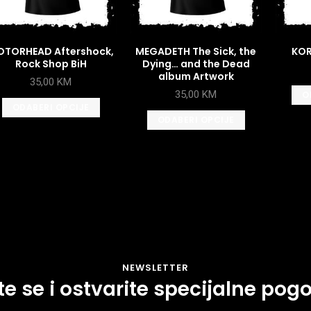
TORHEAD Aftershock,
MEGADETH The Sick, the
KOR
Rock Shop BiH
Dying… and the Dead
album Artwork
35,00
KM
35,00
KM
O
ODABERI OPCIJE
ODABERI OPCIJE
NEWSLETTER
ite se i ostvarite specijalne pog