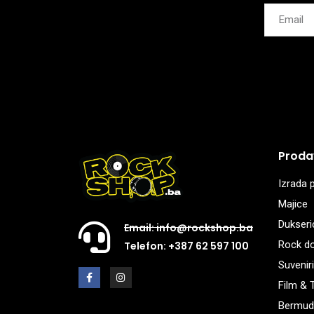
Proda
Izrada p
Majice
Dukseri
Email: info@rockshop.ba
Rock d
Telefon: +387 62 597 100
Suveniri
Film & 
Bermud