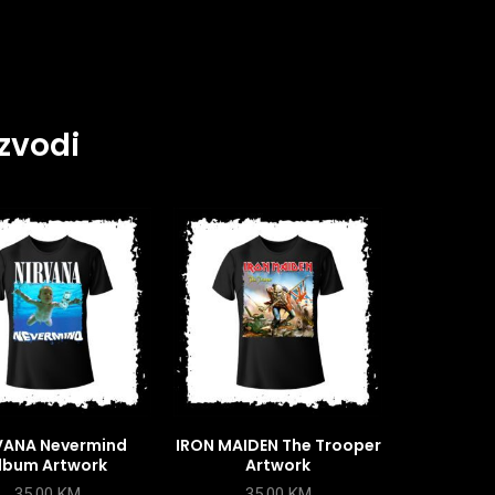
zvodi
VANA Nevermind
IRON MAIDEN The Trooper
lbum Artwork
Artwork
35,00
KM
35,00
KM