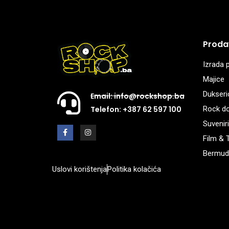
Proda
Izrada p
Majice
Dukseri
Email: info@rockshop.ba
Rock d
Telefon: +387 62 597 100
Suveniri
Film & 
Bermud
Uslovi korištenja
Politika kolačića