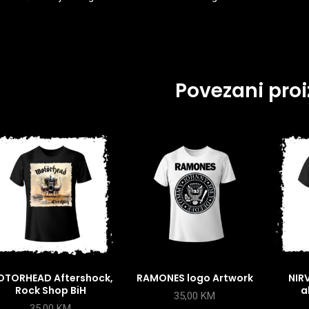
Povezani proi
TORHEAD Aftershock,
RAMONES logo Artwork
NIR
Rock Shop BiH
a
35,00
KM
35,00
KM