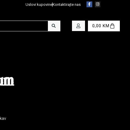
Uslovi kupovine
Kontaktirajte nas
0,00
KM
um
kav