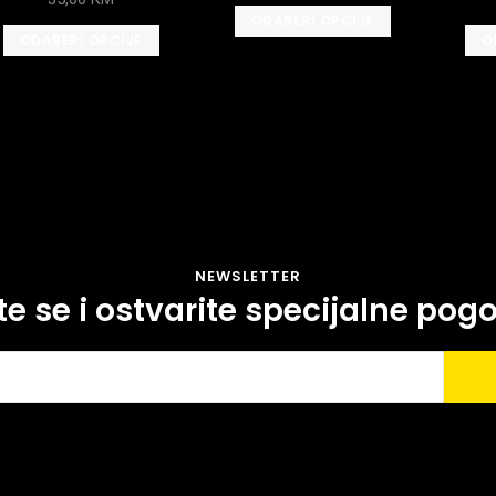
ODABERI OPCIJE
ODABERI OPCIJE
O
NEWSLETTER
ite se i ostvarite specijalne pog