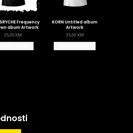
SRYCHE Frequency
KORN Untitled album
wn abum Artwork
Artwork
35,00
KM
35,00
KM
DABERI OPCIJE
ODABERI OPCIJE
odnosti