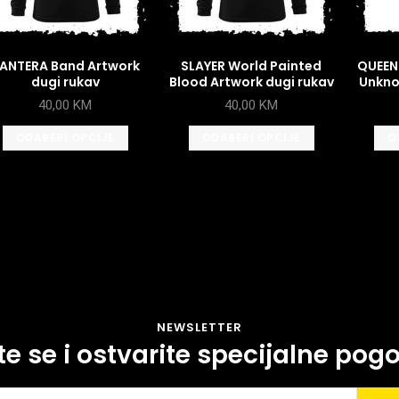
ANTERA Band Artwork
SLAYER World Painted
QUEEN
dugi rukav
Blood Artwork dugi rukav
Unkno
40,00
KM
40,00
KM
ODABERI OPCIJE
ODABERI OPCIJE
O
NEWSLETTER
ite se i ostvarite specijalne pog