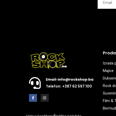
Proda
Izrada p
Majice
Dukseri
Email: info@rockshop.ba
Rock d
Telefon: +387 62 597 100
Suveniri
Film & 
Bermud