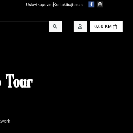
Uslovi kupovine
Kontaktirajte nas
0,00
KM
o Tour
twork