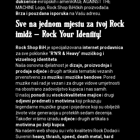
dukserice
evropskih i ameriRAGE AGAINST THE
MACHINE Logo, Rock Shop BiHčkih proizvođača.
Brza i pouzdana isporuka
na Vašu adresu.
Sve na jednom mjestu za tvoj
Rock
imidž
–
Rock Your Identity
!
Rock Shop BiH
je specijalizovana
internet prodavnica
za sve poklonike “
R'N'R & Heavy
”
muzičkog i
vizuelnog identiteta
.
Naša osnovna djelatnost je
dizajn, proizvodnja i
prodaja
odjeće
i drugih artikala tematski vezanih
prvenstveno za
muziku
i
muzičke bendove
. Pored
muzike naš rad je vezan i za druge vidove umjetnosti
na obostrano zadovoljstvo kupaca i nas samih.
U našoj
ponudi
su
visokokvalitetne majice
i drugi
odjevni predmeti
s
motivima
koji prikazuju
legendarne muzičke grupe i pojedince koji su obilježili
živote više generacija u proteklih sedam decenija.
Također vršimo izradu
odjeće
i drugih artikala s
motivima
po želji kupca
.
Na našem web shopu su i vrlo kvalitetni
Rock Dodaci
i
Suveniri
heavy, thrash, speed, death
metal, hard