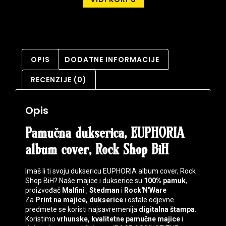
OPIS
DODATNE INFORMACIJE
RECENZIJE (0)
Opis
Pamučna dukserica, EUPHORIA
album cover, Rock Shop BiH
Imaš li ti svoju duksericu EUPHORIA album cover, Rock
Shop BiH? Naše majice i dukserice su
100% pamuk
,
proizvođač
Malfini
,
Stedman
i
Rock'N'Ware
Za
Print na majice, dukserice
i ostale odjevne
predmete se koristi najsavremenija
digitalna štampa
.
Koristimo
vrhunske, kvalitetne pamučne majice
i