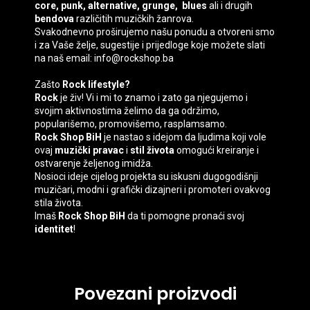
core, punk, alternative, grunge, blues
ali i drugih
bendova
različitih muzičkih žanrova.
Svakodnevno proširujemo našu ponudu a otvoreni smo
i za Vaše želje, sugestije i prijedloge koje možete slati
na naš email: info@rockshop.ba
Zašto
Rock lifestyle?
Rock
je živ! Vi i mi to znamo i zato ga njegujemo i
svojim aktivnostima želimo da ga održimo,
popularišemo, promovišemo, rasplamsamo.
Rock Shop BiH
je nastao s idejom da ljudima koji vole
ovaj
muzički pravac
i
stil života
omogući kreiranje i
ostvarenje željenog imidža.
Nosioci ideje cijelog projekta su iskusni dugogodišnji
muzičari, modni i grafički dizajneri i promoteri ovakvog
stila života.
Imaš
Rock Shop BiH
da ti pomogne pronaći svoj
identitet
!
Povezani proizvodi