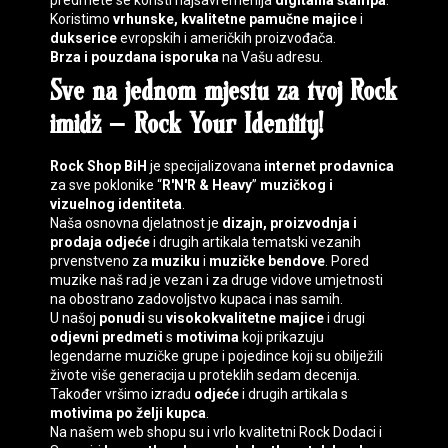
predmete se koristi najsavremenija
digitalna štampa
.
Koristimo
vrhunske, kvalitetne pamučne majice
i
dukserice
evropskih i američkih proizvođača.
Brza i pouzdana isporuka
na Vašu adresu.
Sve na jednom mjestu za tvoj
Rock
imidž
–
Rock Your Identity
!
Rock Shop BiH
je specijalizovana
internet prodavnica
za sve poklonike “
R'N'R & Heavy
”
muzičkog i
vizuelnog identiteta
.
Naša osnovna djelatnost je
dizajn, proizvodnja i
prodaja
odjeće
i drugih artikala tematski vezanih
prvenstveno za
muziku
i
muzičke bendove
. Pored
muzike naš rad je vezan i za druge vidove umjetnosti
na obostrano zadovoljstvo kupaca i nas samih.
U našoj
ponudi
su
visokokvalitetne majice
i drugi
odjevni predmeti
s
motivima
koji prikazuju
legendarne muzičke grupe i pojedince koji su obilježili
živote više generacija u proteklih sedam decenija.
Također vršimo izradu
odjeće
i drugih artikala s
motivima
po želji kupca
.
Na našem web shopu su i vrlo kvalitetni
Rock Dodaci
i