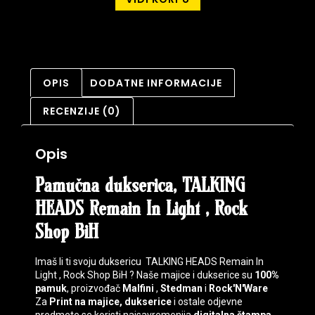
OPIS
DODATNE INFORMACIJE
RECENZIJE (0)
Opis
Pamučna dukserica, TALKING
HEADS Remain In Light , Rock
Shop BiH
Imaš li ti svoju duksericu TALKING HEADS Remain In
Light , Rock Shop BiH ? Naše majice i dukserice su
100%
pamuk
, proizvođač
Malfini
,
Stedman
i
Rock'N'Ware
Za
Print na majice, dukserice
i ostale odjevne