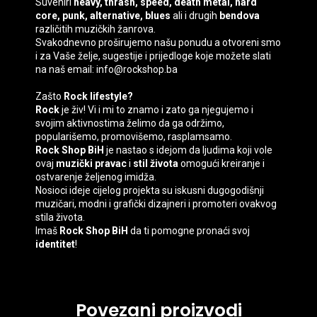
Suveniri
heavy, thrash, speed, death
metal, hard
core, punk, alternative, blues
ali i drugih
bendova
različitih muzičkih žanrova.
Svakodnevno proširujemo našu ponudu a otvoreni smo
i za Vaše želje, sugestije i prijedloge koje možete slati
na naš email: info@rockshop.ba
Zašto
Rock lifestyle?
Rock
je živ! Vi i mi to znamo i zato ga njegujemo i
svojim aktivnostima želimo da ga održimo,
popularišemo, promovišemo, rasplamsamo.
Rock Shop BiH
je nastao s idejom da ljudima koji vole
ovaj
muzički pravac
i
stil života
omogući kreiranje i
ostvarenje željenog imidža.
Nosioci ideje cijelog projekta su iskusni dugogodišnji
muzičari, modni i grafički dizajneri i promoteri ovakvog
stila života.
Imaš
Rock Shop BiH
da ti pomogne pronaći svoj
identitet
!
Povezani proizvodi