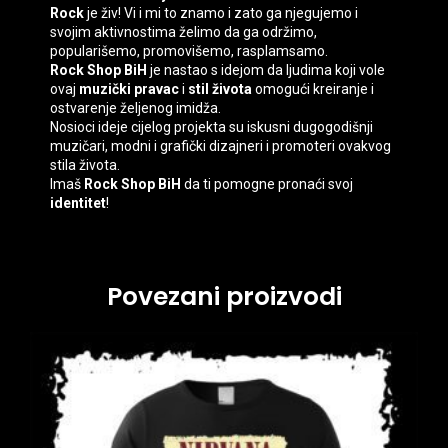
Rock
je živ! Vi i mi to znamo i zato ga njegujemo i
svojim aktivnostima želimo da ga održimo,
popularišemo, promovišemo, rasplamsamo.
Rock Shop BiH
je nastao s idejom da ljudima koji vole
ovaj
muzički pravac
i
stil života
omogući kreiranje i
ostvarenje željenog imidža.
Nosioci ideje cijelog projekta su iskusni dugogodišnji
muzičari, modni i grafički dizajneri i promoteri ovakvog
stila života.
Imaš
Rock Shop BiH
da ti pomogne pronaći svoj
identitet
!
Povezani proizvodi