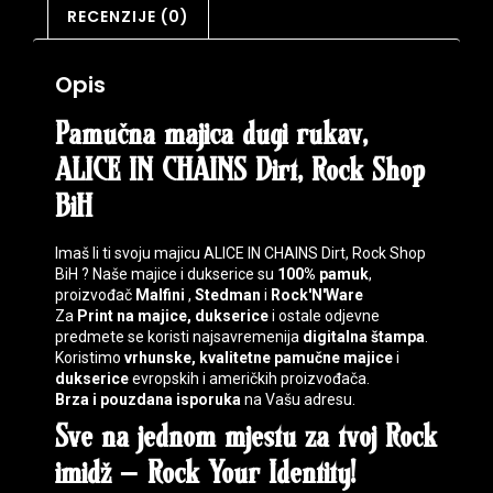
RECENZIJE (0)
Opis
Pamučna majica dugi rukav,
ALICE IN CHAINS Dirt, Rock Shop
BiH
Imaš li ti svoju majicu ALICE IN CHAINS Dirt, Rock Shop
BiH ? Naše majice i dukserice su
100% pamuk
,
proizvođač
Malfini
,
Stedman
i
Rock'N'Ware
Za
Print na majice, dukserice
i ostale odjevne
predmete se koristi najsavremenija
digitalna štampa
.
Koristimo
vrhunske, kvalitetne pamučne majice
i
dukserice
evropskih i američkih proizvođača.
Brza i pouzdana isporuka
na Vašu adresu.
Sve na jednom mjestu za tvoj
Rock
imidž
–
Rock Your Identity
!