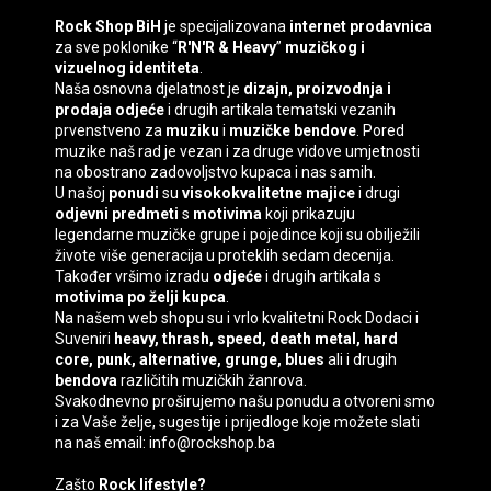
Rock Shop BiH
je specijalizovana
internet prodavnica
za sve poklonike “
R'N'R & Heavy
”
muzičkog i
vizuelnog identiteta
.
Naša osnovna djelatnost je
dizajn, proizvodnja i
prodaja
odjeće
i drugih artikala tematski vezanih
prvenstveno za
muziku
i
muzičke bendove
. Pored
muzike naš rad je vezan i za druge vidove umjetnosti
na obostrano zadovoljstvo kupaca i nas samih.
U našoj
ponudi
su
visokokvalitetne majice
i drugi
odjevni predmeti
s
motivima
koji prikazuju
legendarne muzičke grupe i pojedince koji su obilježili
živote više generacija u proteklih sedam decenija.
Također vršimo izradu
odjeće
i drugih artikala s
motivima
po želji kupca
.
Na našem web shopu su i vrlo kvalitetni
Rock Dodaci
i
Suveniri
heavy, thrash, speed, death
metal, hard
core, punk, alternative, grunge, blues
ali i drugih
bendova
različitih muzičkih žanrova.
Svakodnevno proširujemo našu ponudu a otvoreni smo
i za Vaše želje, sugestije i prijedloge koje možete slati
na naš email: info@rockshop.ba
Zašto
Rock lifestyle?