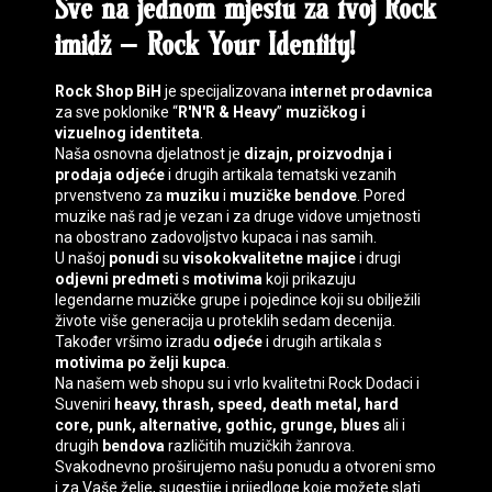
Sve na jednom mjestu za tvoj
Rock
imidž
–
Rock Your Identity
!
Rock Shop BiH
je specijalizovana
internet prodavnica
za sve poklonike “
R'N'R & Heavy
”
muzičkog i
vizuelnog identiteta
.
Naša osnovna djelatnost je
dizajn, proizvodnja i
prodaja
odjeće
i drugih artikala tematski vezanih
prvenstveno za
muziku
i
muzičke bendove
. Pored
muzike naš rad je vezan i za druge vidove umjetnosti
na obostrano zadovoljstvo kupaca i nas samih.
U našoj
ponudi
su
visokokvalitetne majice
i drugi
odjevni predmeti
s
motivima
koji prikazuju
legendarne muzičke grupe i pojedince koji su obilježili
živote više generacija u proteklih sedam decenija.
Također vršimo izradu
odjeće
i drugih artikala s
motivima
po želji kupca
.
Na našem web shopu su i vrlo kvalitetni
Rock Dodaci
i
Suveniri
heavy, thrash, speed, death
metal, hard
core, punk, alternative, gothic, grunge, blues
ali i
drugih
bendova
različitih muzičkih žanrova.
Svakodnevno proširujemo našu ponudu a otvoreni smo
i za Vaše želje, sugestije i prijedloge koje možete slati