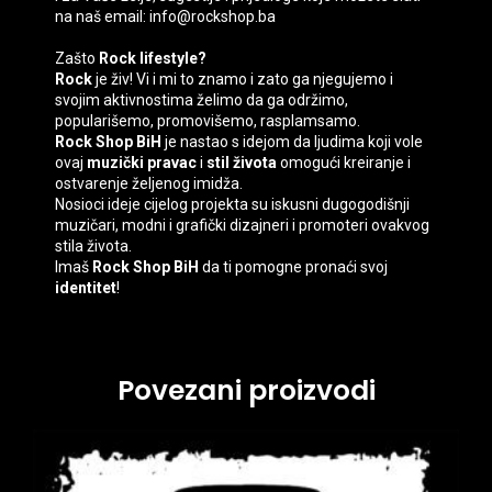
na naš email: info@rockshop.ba
Zašto
Rock lifestyle?
Rock
je živ! Vi i mi to znamo i zato ga njegujemo i
svojim aktivnostima želimo da ga održimo,
popularišemo, promovišemo, rasplamsamo.
Rock Shop BiH
je nastao s idejom da ljudima koji vole
ovaj
muzički pravac
i
stil života
omogući kreiranje i
ostvarenje željenog imidža.
Nosioci ideje cijelog projekta su iskusni dugogodišnji
muzičari, modni i grafički dizajneri i promoteri ovakvog
stila života.
Imaš
Rock Shop BiH
da ti pomogne pronaći svoj
identitet
!
Povezani proizvodi