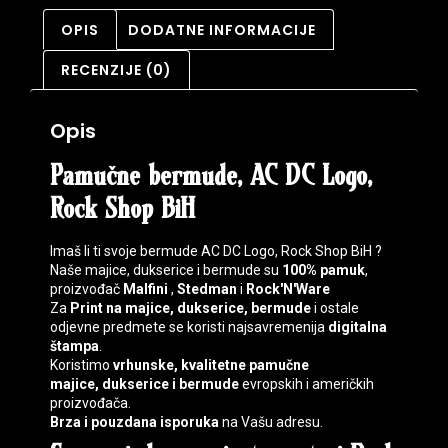
OPIS
DODATNE INFORMACIJE
RECENZIJE (0)
Opis
Pamučne bermude, AC DC Logo,
Rock Shop BiH
Imaš li ti svoje bermude AC DC Logo, Rock Shop BiH ?
Naše majice, dukserice i bermude su
100% pamuk
,
proizvođač
Malfini
,
Stedman
i
Rock'N'Ware
Za
Print na majice, dukserice, bermude
i ostale
odjevne predmete se koristi najsavremenija
digitalna
štampa
.
Koristimo
vrhunske, kvalitetne pamučne
majice,
dukserice i bermude
evropskih i američkih
proizvođača.
Brza i pouzdana isporuka
na Vašu adresu.