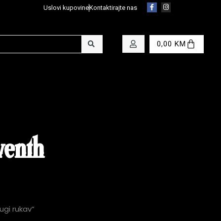
Uslovi kupovine
Kontaktirajte nas
0,00
KM
venth
ugi rukav”