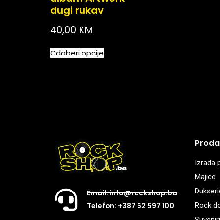
dugi rukav
40,00
KM
Odaberi opcije
Proda
Izrada p
Majice
Dukseri
Email: info@rockshop.ba
Rock d
Telefon: +387 62 597 100
Suveniri