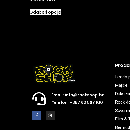
Odaberi opcije
Proda
Izrada p
Majice
Dukseri
Email: info@rockshop.ba
Rock d
Telefon: +387 62 597 100
Suveniri
Film & 
Bermud