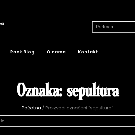
!
ba
Rock Blog
O nama
Kontakt
Oznaka: sepultura
Početna
/ Proizvodi označeni “sepultura”