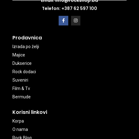
Email: info@rockshop.ba
Telefon: +387 62 597 100
Prodavnica
Izrada po želji
Majice
Dukserice
Rock dodaci
Suveniri
Film & Tv
Bermude
Korisni linkovi
Korpa
O nama
Rock Blog