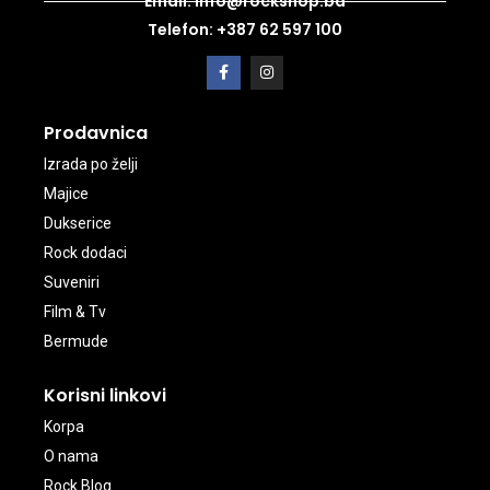
Email: info@rockshop.ba
Telefon: +387 62 597 100
Prodavnica
Izrada po želji
Majice
Dukserice
Rock dodaci
Suveniri
Film & Tv
Bermude
Korisni linkovi
Korpa
O nama
Rock Blog