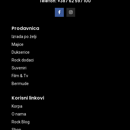
Telefon: +387 62 597 100
Prodavnica
Izrada po želji
Majice
Dukserice
Rock dodaci
Suveniri
Film & Tv
Bermude
Korisni linkovi
Korpa
O nama
Rock Blog
Shop