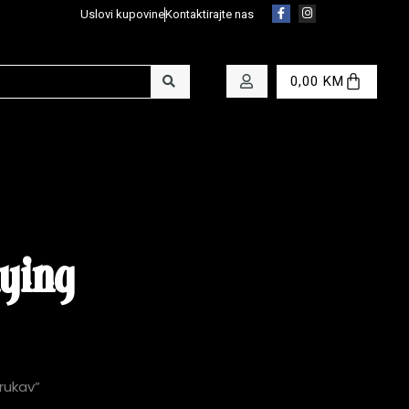
Uslovi kupovine
Kontaktirajte nas
0,00
KM
dying
rukav”