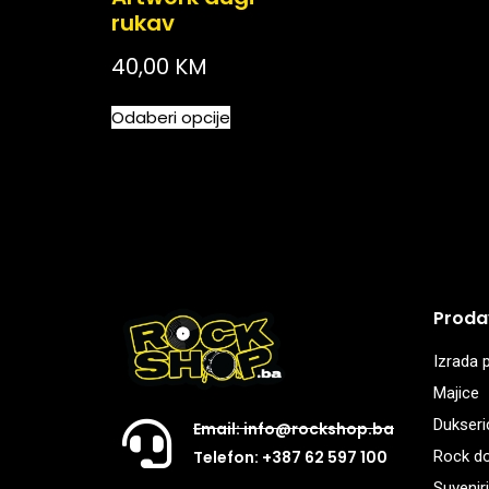
rukav
40,00
KM
Odaberi opcije
Proda
Izrada p
Majice
Dukseri
Email: info@rockshop.ba
Rock d
Telefon: +387 62 597 100
Suveniri