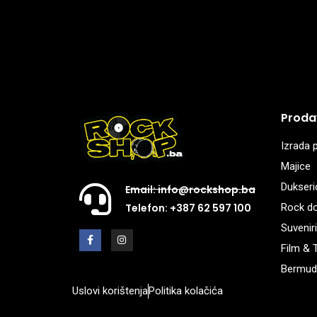
Proda
Izrada p
Majice
Dukseri
Email: info@rockshop.ba
Rock d
Telefon: +387 62 597 100
Suveniri
Film & 
Bermud
Uslovi korištenja
Politika kolačića