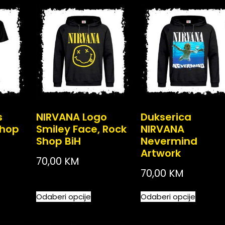
s
NIRVANA Logo
Dukserica
Shop
Smiley Face, Rock
NIRVANA
Shop BiH
Nevermind
Artwork
70,00
KM
70,00
KM
Odaberi opcije
Odaberi opcije