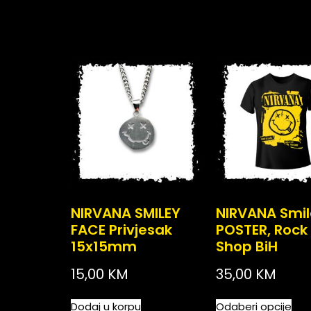
NIRVANA SMILEY
NIRVANA Smil
FACE Privjesak
POSTER, Rock
15x15mm
Shop BiH
15,00
KM
35,00
KM
Dodaj u korpu
Odaberi opcije