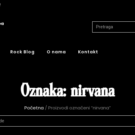
!
ba
Rock Blog
O nama
Kontakt
Oznaka: nirvana
Početna
/ Proizvodi označeni “nirvana”