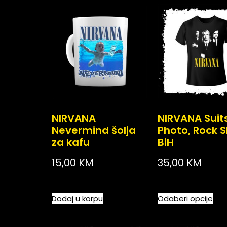
NIRVANA
NIRVANA Suit
Nevermind šolja
Photo, Rock 
za kafu
BiH
15,00
KM
35,00
KM
Dodaj u korpu
Odaberi opcije