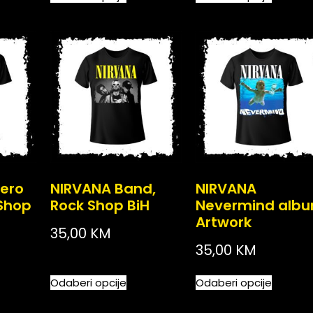
tero
NIRVANA Band,
NIRVANA
Shop
Rock Shop BiH
Nevermind alb
Artwork
35,00
KM
35,00
KM
Odaberi opcije
Odaberi opcije