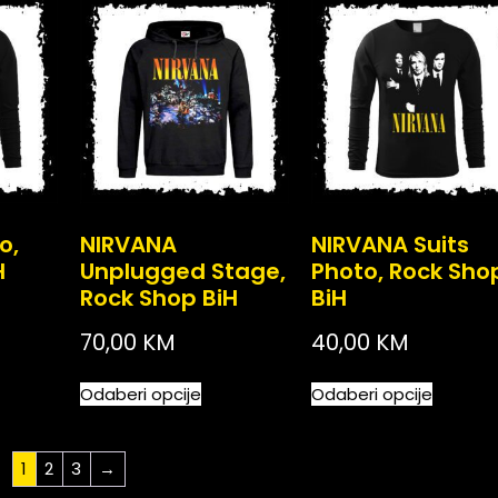
o,
NIRVANA
NIRVANA Suits
H
Unplugged Stage,
Photo, Rock Sho
Rock Shop BiH
BiH
70,00
KM
40,00
KM
Odaberi opcije
Odaberi opcije
1
2
3
→