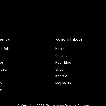
vnica
Korisni linkovi
o želji
Korpa
O nama
ce
Rock Blog
odaci
Shop
Kontakt
Tv
Moj račun
e
© Copyright 2023, Powered by Peglica Agency