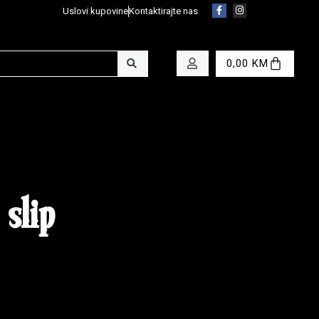
Uslovi kupovine
Kontaktirajte nas
0,00
KM
 slip