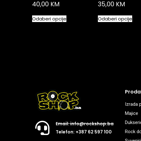
40,00
KM
35,00
KM
Odaberi opcije
Odaberi opcije
Proda
Izrada p
Majice
Dukseri
Email: info@rockshop.ba
Rock d
Telefon: +387 62 597 100
Suveniri